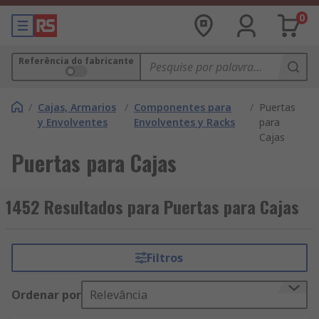
0
Referência do fabricante
/
Cajas, Armarios
/
Componentes para
/
Puertas
y Envolventes
Envolventes y Racks
para
Cajas
Puertas para Cajas
1452 Resultados para Puertas para Cajas
Filtros
Ordenar por
Relevância