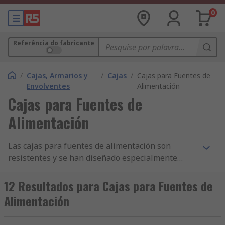
0
Referência do fabricante
/
Cajas, Armarios y
/
Cajas
/
Cajas para Fuentes de
Envolventes
Alimentación
Cajas para Fuentes de
Alimentación
Las cajas para fuentes de alimentación son
resistentes y se han diseñado especialmente
para albergar transformadores y otros
componentes de manera segura. Las cajas para
12 Resultados para Cajas para Fuentes de
fuentes de alimentación están disponibles en
Alimentación
una gran variedad de tamaños en función de los
componentes que deban albergar. Se utilizan con