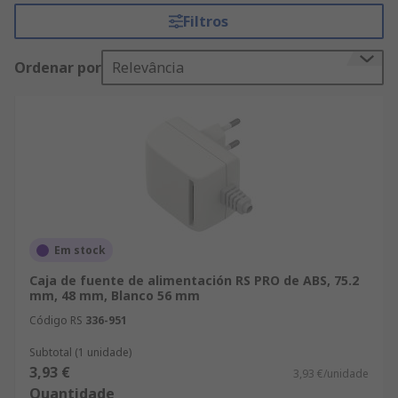
frecuencia en la mayoría de las industrias debido
Filtros
a sus características de seguridad:• Resistencia a
la corrosión y la abrasión• Aletas de refrigeración
Ordenar por
Relevância
para disipación del calor• Fija los componentes•
Fabricado con materiales resistentes
Em stock
Caja de fuente de alimentación RS PRO de ABS, 75.2
mm, 48 mm, Blanco 56 mm
Código RS
336-951
Subtotal (1 unidade)
3,93 €
3,93 €/unidade
Quantidade