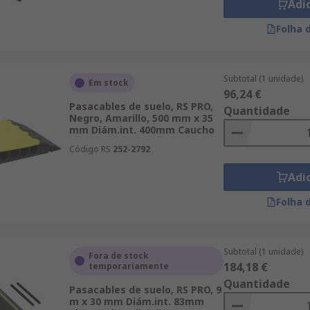
Adi
Folha 
Subtotal (1 unidade)
Em stock
96,24 €
Pasacables de suelo, RS PRO,
Quantidade
Negro, Amarillo, 500 mm x 35
mm Diám.int. 400mm Caucho
Código RS
252-2792
Adi
Folha 
Subtotal (1 unidade)
Fora de stock
184,18 €
temporariamente
Quantidade
Pasacables de suelo, RS PRO, 9
m x 30 mm Diám.int. 83mm