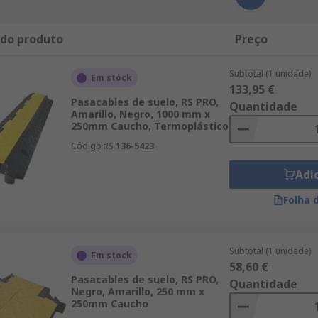
 do produto
Preço
Subtotal (1 unidade)
Em stock
133,95 €
Pasacables de suelo, RS PRO,
Quantidade
Amarillo, Negro, 1000 mm x
250mm Caucho, Termoplástico
Código RS
136-5423
Adi
Folha 
Subtotal (1 unidade)
Em stock
58,60 €
Pasacables de suelo, RS PRO,
Quantidade
Negro, Amarillo, 250 mm x
250mm Caucho