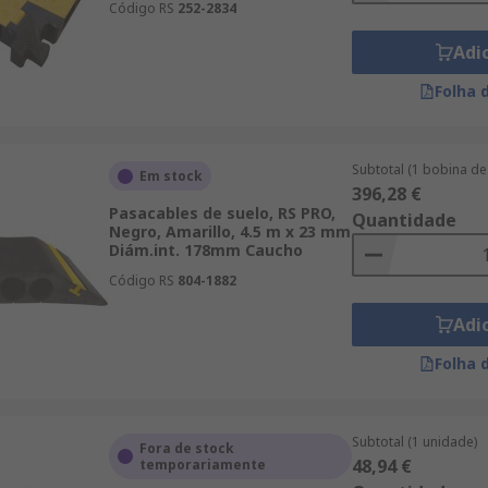
Código RS
252-2834
Adi
Folha 
Subtotal (1 bobina de
Em stock
396,28 €
Pasacables de suelo, RS PRO,
Quantidade
Negro, Amarillo, 4.5 m x 23 mm
Diám.int. 178mm Caucho
Código RS
804-1882
Adi
Folha 
Subtotal (1 unidade)
Fora de stock
48,94 €
temporariamente