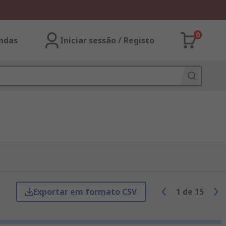
0
ndas
Iniciar sessão / Registo
Exportar em formato CSV
1
de
15