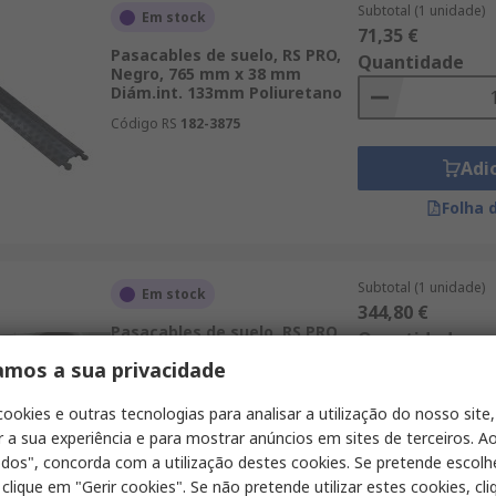
Subtotal (1 unidade)
Em stock
71,35 €
Pasacables de suelo, RS PRO,
Quantidade
Negro, 765 mm x 38 mm
Diám.int. 133mm Poliuretano
Código RS
182-3875
Adi
Folha 
Subtotal (1 unidade)
Em stock
344,80 €
Pasacables de suelo, RS PRO,
Quantidade
Amarillo, Negro, 0.9 m x
amos a sua privacidade
600mm Caucho
Código RS
707-3349
cookies e outras tecnologias para analisar a utilização do nosso site,
r a sua experiência e para mostrar anúncios em sites de terceiros. Ao
Adi
odos", concorda com a utilização destes cookies. Se pretende escolh
Folha 
 clique em "Gerir cookies". Se não pretende utilizar estes cookies, cl