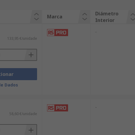
Diámetro
Marca
Interior
-
133,95 €/unidade
cionar
de Dados
-
58,60 €/unidade