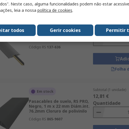
odos". Neste caso, alguma funcionalidades podem não estar acessíve
ações, leia a nossa
política de cookies
.
Subtotal (1 unidade)
Em stock
68,39 €
Pasacables de suelo, RS PRO,
eitar todos
Gerir cookies
Permitir 
Quantidade
Gris, 9 m x 17 mm Diám.int.
60mm Polivinilo Siloxano
Código RS
137-636
Adi
Folha 
Subtotal (1 unidade)
Em stock
12,81 €
Pasacables de suelo, RS PRO,
Quantidade
Negro, 1 m x 22 mm Diám.int.
76.2mm Cloruro de polivinilo
Código RS
865-9607