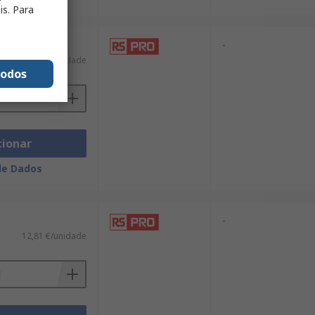
is. Para
-
68,39 €/unidade
todos
cionar
de Dados
-
12,81 €/unidade