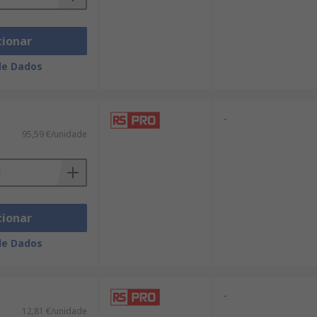
cionar
de Dados
-
95,59 €/unidade
cionar
de Dados
-
12,81 €/unidade