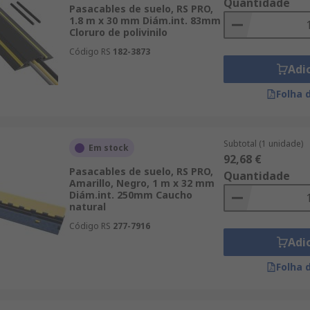
Quantidade
Pasacables de suelo, RS PRO,
1.8 m x 30 mm Diám.int. 83mm
Cloruro de polivinilo
Código RS
182-3873
Adi
Folha 
Subtotal (1 unidade)
Em stock
92,68 €
Pasacables de suelo, RS PRO,
Quantidade
Amarillo, Negro, 1 m x 32 mm
Diám.int. 250mm Caucho
natural
Código RS
277-7916
Adi
Folha 