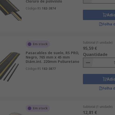
Cloruro de polivinilo
Código RS
182-3874
Adi
Folha 
Subtotal (1 unidade)
Em stock
95,59 €
Pasacables de suelo, RS PRO,
Quantidade
Negro, 765 mm x 45 mm
Diám.int. 220mm Poliuretano
Código RS
182-3877
Adi
Folha 
Subtotal (1 unidade)
Em stock
12,81 €