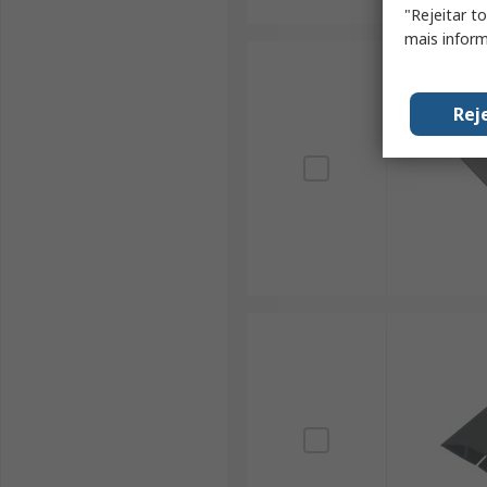
"Rejeitar t
mais inform
Rej