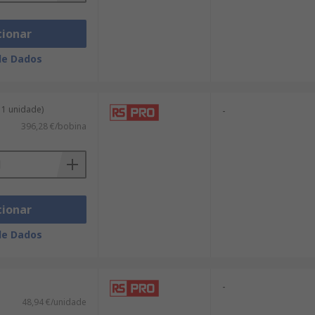
cionar
de Dados
 1 unidade)
-
396,28 €/bobina
cionar
de Dados
-
48,94 €/unidade