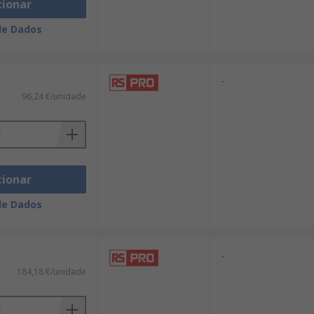
cionar
de Dados
-
96,24 €/unidade
cionar
de Dados
-
184,18 €/unidade