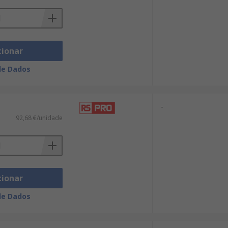
cionar
de Dados
-
92,68 €/unidade
cionar
de Dados