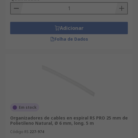
para:• Entornos de oficina para organizar cables
de ordenadores• Agrupamiento de mangueras en
una aplicación de automoción• Evitar mordeduras
de mascotas en los cables
Adicionar
Folha de Dados
Em stock
Organizadores de cables en espiral RS PRO 25 mm de
Polietileno Natural, Ø 6 mm, long. 5 m
Código RS
227-974