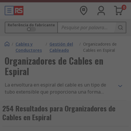
0
Referência do fabricante
/
Cables y
/
Gestión del
/
Organizadores de
Conductores
Cableado
Cables en Espiral
Organizadores de Cables en
Espiral
La envoltura en espiral del cable es un tipo de
tubo extensible que proporciona una forma
cómoda y sencilla de proteger y organizar cables.
Están disponibles en una gama de tamaños y
254 Resultados para Organizadores de
diversos tamaños para adaptarse al entorno y los
Cables en Espiral
mazos con los que se utilizan.¿Por qué debería
usarlos?Es importante proteger cables y