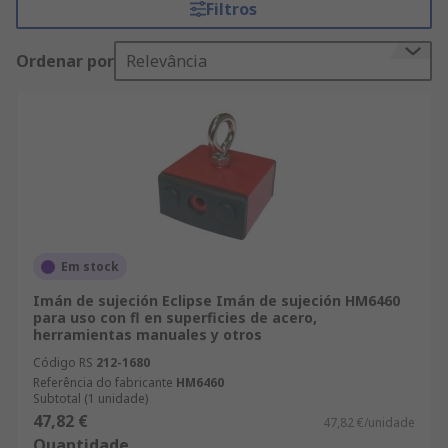
Filtros
Automatización y Control de Procesos tienen la
mayor disponibilidad de stock en el mercado. Con
Ordenar por
Relevância
un servicio de entrega altamente eficiente,
recibirá los productos de Accesorios para
Electroimanes y Solenoides justo cuando los
necesite.
Em stock
Imán de sujeción Eclipse Imán de sujeción HM6460
para uso con fl en superficies de acero,
herramientas manuales y otros
Código RS
212-1680
Referência do fabricante
HM6460
Subtotal (1 unidade)
47,82 €
47,82 €/unidade
Quantidade