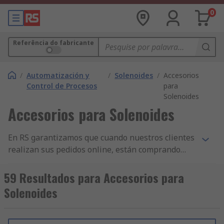
0
Referência do fabricante
/
Automatización y
/
Solenoides
/
Accesorios
Control de Procesos
para
Solenoides
Accesorios para Solenoides
En RS garantizamos que cuando nuestros clientes
realizan sus pedidos online, están comprando
productos de la más alta calidad y que cumplen
con las normas de seguridad pertinentes. Hemos
59 Resultados para Accesorios para
construido nuestra reputación sobre nuestro
Solenoides
servicio al cliente. Todas nuestras gamas de
componentes de Accesorios para Electroimanes y
Solenoides y otros productos de Solenoides y