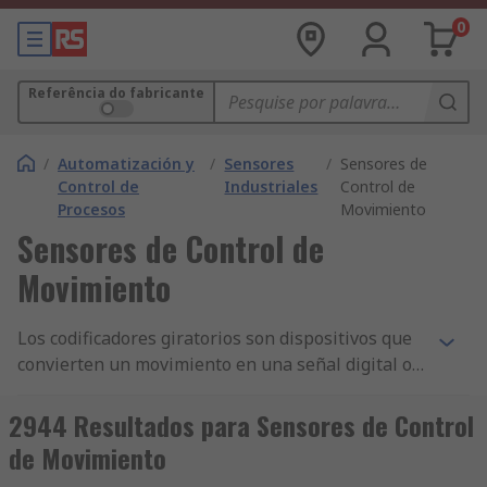
0
Referência do fabricante
/
Automatización y
/
Sensores
/
Sensores de
Control de
Industriales
Control de
Procesos
Movimiento
Sensores de Control de
Movimiento
Los codificadores giratorios son dispositivos que
convierten un movimiento en una señal digital o
analógica. Estos dispositivos son sensores
electromecánicos que controlan la posición del
2944 Resultados para Sensores de Control
eje y la convierten en la señal legible para
de Movimiento
dispositivos digitales. Los codificadores giratorios