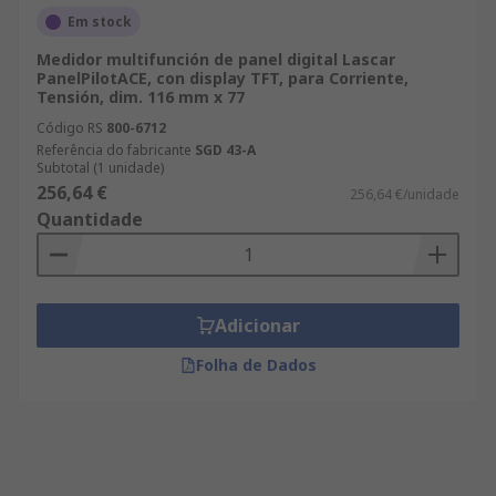
Em stock
Medidor multifunción de panel digital Lascar
PanelPilotACE, con display TFT, para Corriente,
Tensión, dim. 116 mm x 77
Código RS
800-6712
Referência do fabricante
SGD 43-A
Subtotal (1 unidade)
256,64 €
256,64 €/unidade
Quantidade
Adicionar
Folha de Dados