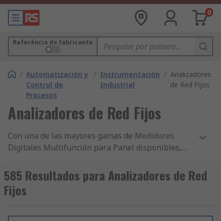
0
Referência do fabricante
/
Automatización y
/
Instrumentación
/
Analizadores
Control de
Industrial
de Red Fijos
Procesos
Analizadores de Red Fijos
Con una de las mayores gamas de Medidores
Digitales Multifunción para Panel disponibles,
además de la entrega en 24/48 h de miles de
componentes y accesorios de Automatización y
585 Resultados para Analizadores de Red
Control de Procesos y nuestro constante
Fijos
compromiso con la calidad, no resulta
sorprendente que RS cuente con clientes en más
de 160 países.