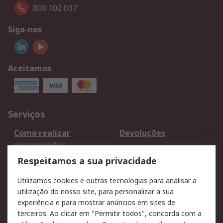
800 102 037
Siga-nos
Aceitamos
Serviços
Como realizar
Devoluções
encomendas
Formas de entrega
Qualidade e ambiente
Respeitamos a sua privacidade
RS para particulares
Suporte técnico
Utilizamos cookies e outras tecnologias para analisar a
Pagamento e
utilização do nosso site, para personalizar a sua
faturação
experiência e para mostrar anúncios em sites de
terceiros. Ao clicar em "Permitir todos", concorda com a