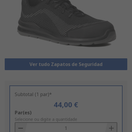
Ver tudo Zapatos de Seguridad
Subtotal (1 par)*
44,00 €
Add
Par(es)
to
Selecione ou digite a quantidade
Basket