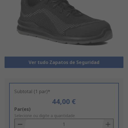
Ver tudo Zapatos de Seguridad
Subtotal (1 par)*
44,00 €
Add
Par(es)
to
Selecione ou digite a quantidade
Basket