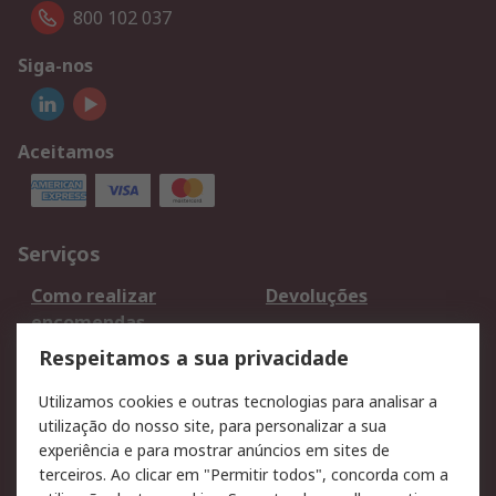
800 102 037
Siga-nos
Aceitamos
Serviços
Como realizar
Devoluções
encomendas
Formas de entrega
Qualidade e ambiente
Respeitamos a sua privacidade
RS para particulares
Suporte técnico
Utilizamos cookies e outras tecnologias para analisar a
Pagamento e
utilização do nosso site, para personalizar a sua
faturação
experiência e para mostrar anúncios em sites de
terceiros. Ao clicar em "Permitir todos", concorda com a