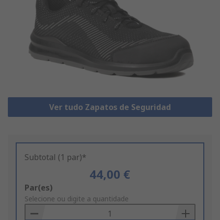
Ver tudo Zapatos de Seguridad
Subtotal (1 par)*
44,00 €
Add
Par(es)
to
Selecione ou digite a quantidade
Basket