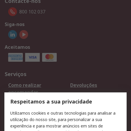
Contacte-nos
800 102 037
Siga-nos
Aceitamos
Serviços
Como realizar
Devoluções
encomendas
Formas de entrega
Qualidade e ambiente
Respeitamos a sua privacidade
RS para particulares
Suporte técnico
Utilizamos cookies e outras tecnologias para analisar a
Pagamento e
utilização do nosso site, para personalizar a sua
faturação
experiência e para mostrar anúncios em sites de