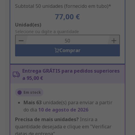
Subtotal 50 unidades (fornecido em tubo)*
77,00 €
Add
Unidad(es)
to
Selecione ou digite a quantidade
Basket
Comprar
Entrega GRÁTIS para pedidos superiores
a 95,00 €
Em stock
Mais
63
unidade(s) para enviar a partir
do dia
10 de agosto de 2026
Precisa de mais unidades?
Insira a
quantidade desejada e clique em "Verificar
datas de entrega".