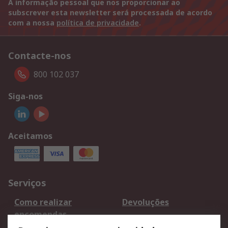
A informação pessoal que nos proporcionar ao
subscrever esta newsletter será processada de acordo
com a nossa
política de privacidade
.
Contacte-nos
800 102 037
Siga-nos
Aceitamos
Serviços
Como realizar
Devoluções
encomendas