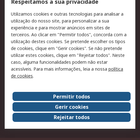
Formas de entrega
Qualidade e ambiente
Respeitamos a sua privacidade
RS para particulares
Suporte técnico
Utilizamos cookies e outras tecnologias para analisar a
Pagamento e
utilização do nosso site, para personalizar a sua
faturação
experiência e para mostrar anúncios em sites de
terceiros. Ao clicar em "Permitir todos", concorda com a
Legal
utilização destes cookies. Se pretende escolher os tipos
de cookies, clique em "Gerir cookies". Se não pretende
Aviso legal
Política de cookies
utilizar estes cookies, clique em "Rejeitar todos". Neste
Política de privacidade
Segurança de emails
caso, alguma funcionalidades podem não estar
- Atualizada
acessíveis. Para mais informações, leia a nossa
política
de cookies
.
Condições de venda
Sobre a RS
Permitir todos
A RS no mundo
RS Group
Gerir cookies
Sobre a RS
Trabalhar na RS
Rejeitar todos
ESG