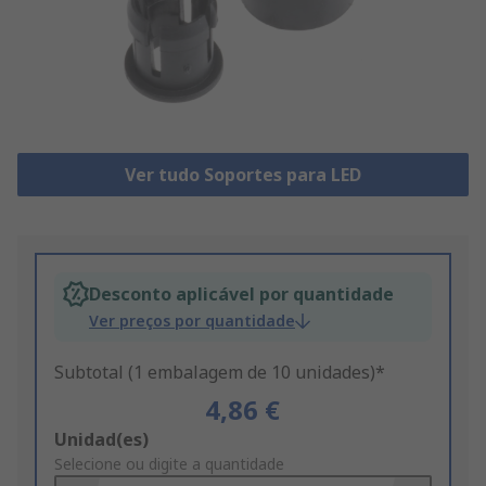
Ver tudo Soportes para LED
Desconto aplicável por quantidade
Ver preços por quantidade
Subtotal (1 embalagem de 10 unidades)*
4,86 €
Add
Unidad(es)
to
Selecione ou digite a quantidade