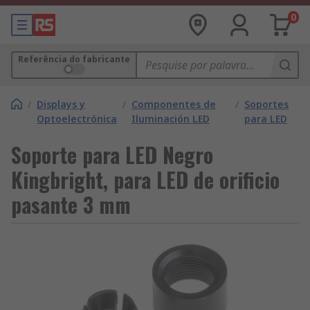
0
Referência do fabricante
/
Displays y
/
Componentes de
/
Soportes
Optoelectrónica
Iluminación LED
para LED
Soporte para LED Negro
Kingbright, para LED de orificio
pasante 3 mm