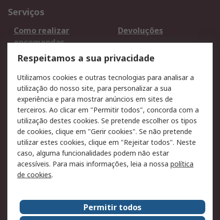
Serviços
Como realizar
Devoluções
encomendas
Formas de entrega
Qualidade e ambiente
Respeitamos a sua privacidade
RS para particulares
Suporte técnico
Utilizamos cookies e outras tecnologias para analisar a
Pagamento e
utilização do nosso site, para personalizar a sua
faturação
experiência e para mostrar anúncios em sites de
terceiros. Ao clicar em "Permitir todos", concorda com a
Legal
utilização destes cookies. Se pretende escolher os tipos
de cookies, clique em "Gerir cookies". Se não pretende
Aviso legal
Política de cookies
utilizar estes cookies, clique em "Rejeitar todos". Neste
Política de privacidade
Segurança de emails
caso, alguma funcionalidades podem não estar
- Atualizada
acessíveis. Para mais informações, leia a nossa
política
de cookies
.
Condições de venda
Sobre a RS
Permitir todos