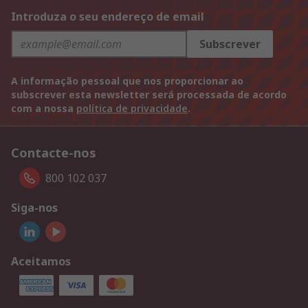
Introduza o seu endereço de email
Subscrever
A informação pessoal que nos proporcionar ao
subscrever esta newsletter será processada de acordo
com a nossa
política de privacidade
.
Contacte-nos
800 102 037
Siga-nos
Aceitamos