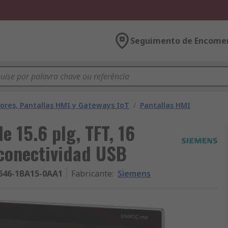
Seguimento de Encome
ores, Pantallas HMI y Gateways IoT
/
Pantallas HMI
 15.6 plg, TFT, 16
 conectividad USB
646-1BA15-0AA1
Fabricante
:
Siemens