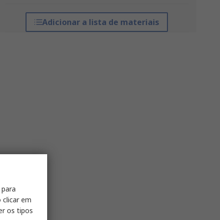
Adicionar a lista de materiais
 para
 clicar em
er os tipos