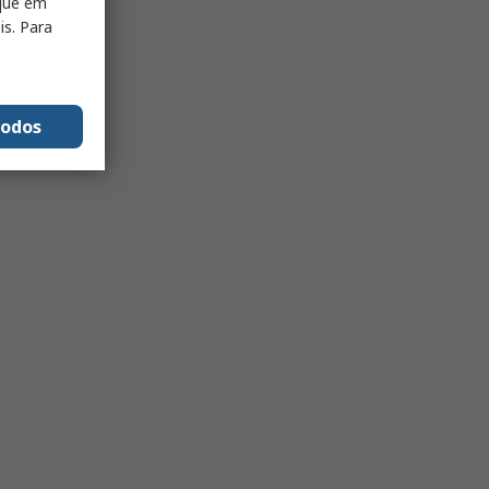
ique em
is. Para
todos