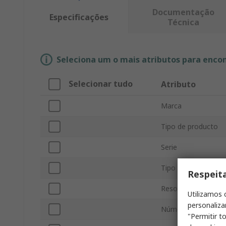
Documentação
Especificações
Técnica
Seleciona um o mais atributos para enco
Selecionar tudo
Atributo
Marca
Tipo de producto
Serie
Tipo de pantalla
Respeit
Resolución de la pa
Utilizamos 
personaliza
Número de puertos
"Permitir t