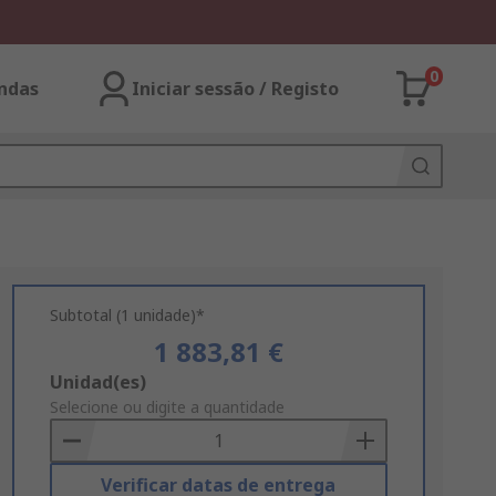
0
ndas
Iniciar sessão / Registo
Subtotal (1 unidade)*
1 883,81 €
Add
Unidad(es)
to
Selecione ou digite a quantidade
Basket
Verificar datas de entrega