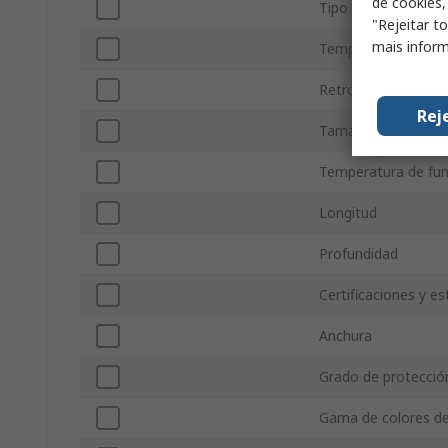
de cookies,
Tipo de puerto
"Rejeitar t
mais inform
Temperatura de Fu
Retroiluminación
Rej
Tamaño diagonal de
Temperatura de fu
Longitud
Profundidad
Certificaciones y e
Anchura
Grado de protecció
Gama de colores de 