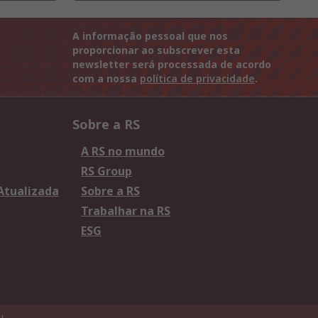
A informação pessoal que nos
proporcionar ao subscrever esta
newsletter será processada de acordo
com a nossa
política de privacidade
.
Sobre a RS
A RS no mundo
RS Group
 Atualizada
Sobre a RS
Trabalhar na RS
ESG