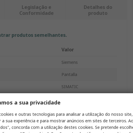
Legislação e
Detalhes do
Conformidade
produto
ntrar produtos semelhantes.
Valor
Siemens
Pantalla
SIMATIC
TFT
amos a sua privacidade
ntalla
1366 x 768 pixel
cookies e outras tecnologias para analisar a utilização do nosso site,
r a sua experiência e para mostrar anúncios em sites de terceiros. Ao
2
odos", concorda com a utilização destes cookies. Se pretende escolh