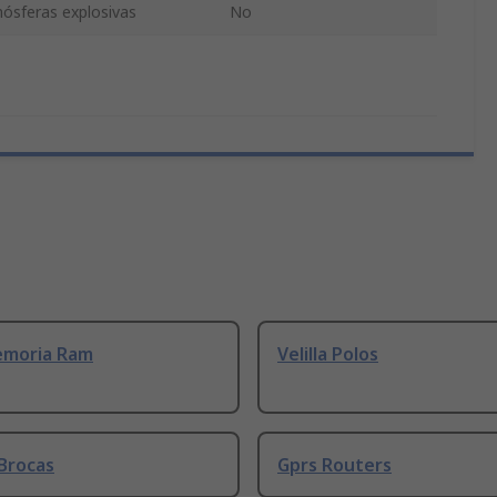
mósferas explosivas
No
emoria Ram
Velilla Polos
Brocas
Gprs Routers