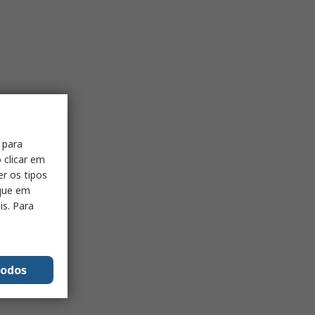
 para
 clicar em
er os tipos
ique em
is. Para
todos