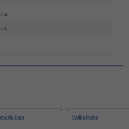
V ac
3.5%
emoria Ram
Velilla Polos