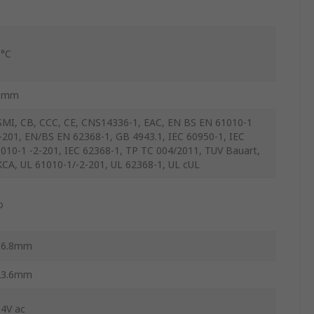
0°C
6mm
MI, CB, CCC, CE, CNS14336-1, EAC, EN BS EN 61010-1
-201, EN/BS EN 62368-1, GB 4943.1, IEC 60950-1, IEC
010-1 -2-201, IEC 62368-1, TP TC 004/2011, TUV Bauart,
CA, UL 61010-1/-2-201, UL 62368-1, UL cUL
o
16.8mm
23.6mm
4V ac