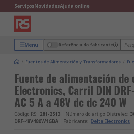
Serviços
Novidades
Ajuda online
Menu
Referência do fabricante
/
Fuentes de Alimentación y Transformadores
/
Fue
Fuente de alimentación de c
Electronics, Carril DIN DRF
AC 5 A a 48V dc dc 240 W
Código RS
:
281-2513
Número do artigo Distrelec
:
3
DRF-48V480W1GBA
Fabricante
:
Delta Electronics