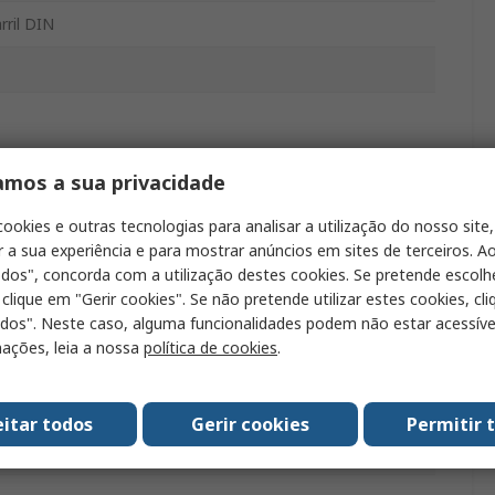
rril DIN
amos a sua privacidade
C
cookies e outras tecnologias para analisar a utilização do nosso site,
40W
r a sua experiência e para mostrar anúncios em sites de terceiros. Ao
odos", concorda com a utilização destes cookies. Se pretende escolh
A
 clique em "Gerir cookies". Se não pretende utilizar estes cookies, cl
odos". Neste caso, alguma funcionalidades podem não estar acessíve
ações, leia a nossa
política de cookies
.
eitar todos
Gerir cookies
Permitir 
0°C