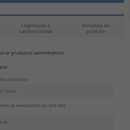
Legislação e
Detalhes do
Conformidade
produto
ntrar produtos semelhantes.
alor
lta Electronics
RF-240W
ente de alimentación de carril DIN
V dc