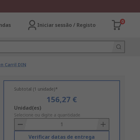
0
ndas
Iniciar sessão / Registo
n Carril DIN
Subtotal (1 unidade)*
156,27 €
Add
Unidad(es)
to
Selecione ou digite a quantidade
Basket
Verificar datas de entrega