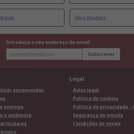
Brocas
Gprs Routers
Introduza o seu endereço de email
Subscrever
Legal
lizar encomendas
Aviso legal
es
Política de cookies
e entrega
Política de privacidade -
e e ambiente
Segurança de emails
articulares
Condições de venda
técnico