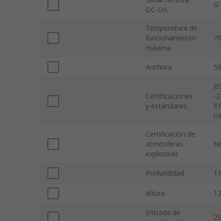
Sí
DC-OK
Temperatura de
funcionamiento
7
máxima
Anchura
5
BS
Certificaciones
-2
y estándares
61
UK
Certificación de
atmósferas
N
explosivas
Profundidad
1
Altura
1
Entrada de
25