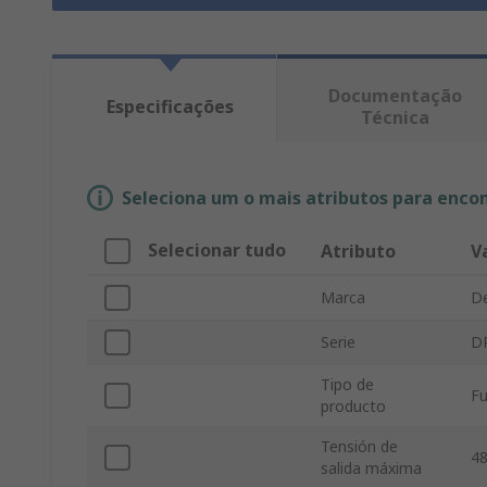
Documentação
Especificações
Técnica
Seleciona um o mais atributos para enco
Selecionar tudo
Atributo
V
Marca
De
Serie
D
Tipo de
Fu
producto
Tensión de
48
salida máxima