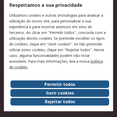
Formas de entrega
Qualidade e ambiente
Respeitamos a sua privacidade
RS para particulares
Suporte técnico
Utilizamos cookies e outras tecnologias para analisar a
Pagamento e
utilização do nosso site, para personalizar a sua
faturação
experiência e para mostrar anúncios em sites de
terceiros. Ao clicar em "Permitir todos", concorda com a
Legal
utilização destes cookies. Se pretende escolher os tipos
de cookies, clique em "Gerir cookies". Se não pretende
Aviso legal
Política de cookies
utilizar estes cookies, clique em "Rejeitar todos". Neste
Política de privacidade
Segurança de emails
caso, alguma funcionalidades podem não estar
- Atualizada
acessíveis. Para mais informações, leia a nossa
política
de cookies
.
Condições de venda
Sobre a RS
Permitir todos
A RS no mundo
RS Group
Gerir cookies
Sobre a RS
Trabalhar na RS
Rejeitar todos
ESG