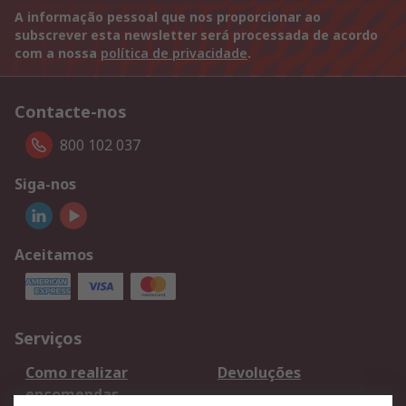
A informação pessoal que nos proporcionar ao
subscrever esta newsletter será processada de acordo
com a nossa
política de privacidade
.
Contacte-nos
800 102 037
Siga-nos
Aceitamos
Serviços
Como realizar
Devoluções
encomendas