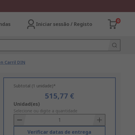
0
ndas
Iniciar sessão / Registo
n Carril DIN
Subtotal (1 unidade)*
515,77 €
Add
Unidad(es)
to
Selecione ou digite a quantidade
Basket
Verificar datas de entrega