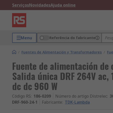
Serviços
Novidades
Ajuda online
Menu
Referência do fabricante
/
Fuentes de Alimentación y Transformadores
/
Fue
Fuente de alimentación de 
Salida única DRF 264V ac, 
dc dc 960 W
Código RS
:
186-0209
Número do artigo Distrelec
:
3
DRF-960-24-1
Fabricante
:
TDK-Lambda