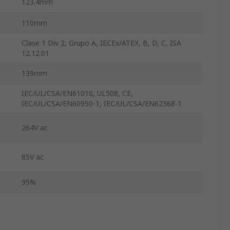
123.4mm
110mm
Clase 1 Div 2, Grupo A, IECEx/ATEX, B, D, C, ISA
12.12.01
139mm
IEC/UL/CSA/EN61010, UL508, CE,
IEC/UL/CSA/EN60950-1, IEC/UL/CSA/EN62368-1
264V ac
85V ac
95%