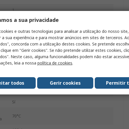
1
amos a sua privacidade
1
cookies e outras tecnologias para analisar a utilização do nosso site,
AC
r a sua experiência e para mostrar anúncios em sites de terceiros. Ao
odos", concorda com a utilização destes cookies. Se pretende escolh
960W
 clique em "Gerir cookies". Se não pretende utilizar estes cookies, cl
odos". Neste caso, alguma funcionalidades podem não estar acessíve
40A
ações, leia a nossa
política de cookies
.
-25°C
a
eitar todos
Gerir cookies
Permitir 
da
dc
Sí
70°C
a