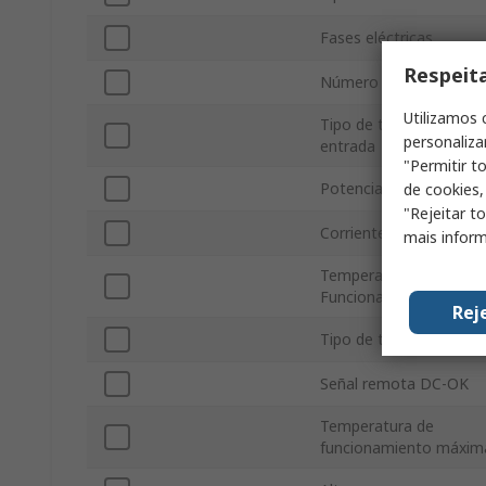
Fases eléctricas
Respeit
Número de Salidas
Utilizamos 
Tipo de tensión de
personaliza
entrada
"Permitir t
Potencia
de cookies,
"Rejeitar t
Corriente de Salida
mais inform
Temperatura de
Funcionamiento Mínim
Rej
Tipo de tensión de sali
Señal remota DC-OK
Temperatura de
funcionamiento máxim