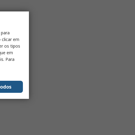
 para
 clicar em
er os tipos
ique em
is. Para
todos