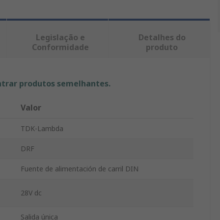
Legislação e
Detalhes do
Conformidade
produto
ntrar produtos semelhantes.
Valor
TDK-Lambda
DRF
Fuente de alimentación de carril DIN
28V dc
Salida única