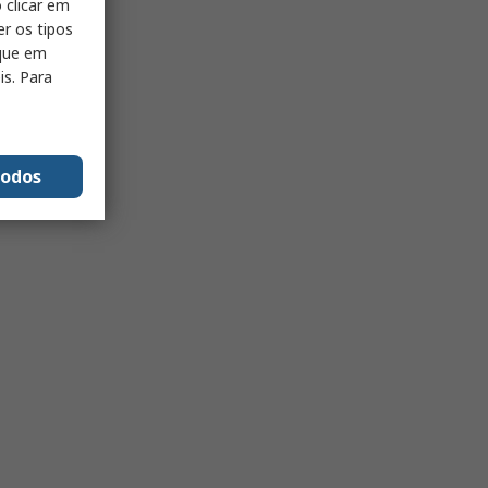
 clicar em
er os tipos
ique em
is. Para
todos