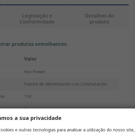
Legislação e
Detalhes do
Conformidade
produto
ntrar produtos semelhantes.
Valor
Vox Power
Fuente de Alimentación con Conmutación
ima
15V
4
amos a sua privacidade
Rack
cookies e outras tecnologias para analisar a utilização do nosso site,
600W