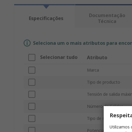
Documentação
Especificações
Técnica
Seleciona um o mais atributos para enco
Selecionar tudo
Atributo
Marca
Tipo de producto
Tensión de salida máx
Número de Salidas
Respeit
Tipo de montaje
Utilizamos 
Potencia