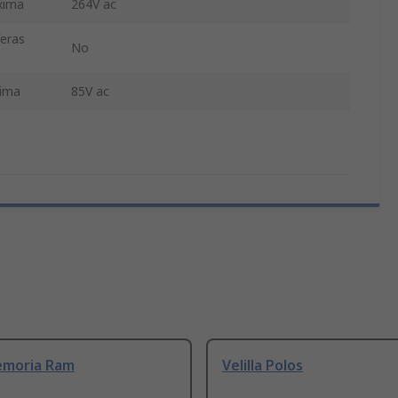
xima
264V ac
feras
No
nima
85V ac
emoria Ram
Velilla Polos