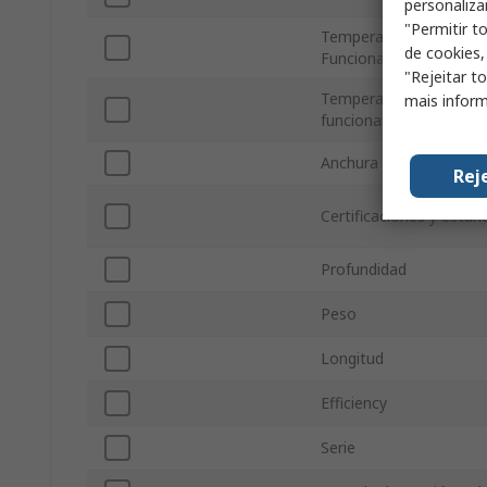
personaliza
"Permitir t
Temperatura de
de cookies,
Funcionamiento Mínim
"Rejeitar t
Temperatura de
mais inform
funcionamiento máxim
Anchura
Rej
Certificaciones y están
Profundidad
Peso
Longitud
Efficiency
Serie