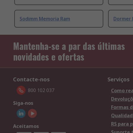
Sodimm Memoria Ram
Dormer 
Mantenha-se a par das últimas
novidades e ofertas
Contacte-nos
Serviços
800 102 037
Como rea
Devoluçõ
Siga-nos
Formas d
Qualidad
RS para p
Aceitamos
Suporte 