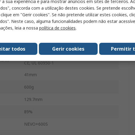
r a sua experiência e para mostrar anúncios em sites de terceiros. Ao
odos", concorda com a utilização destes cookies. Se pretende escolh
-40°C
 clique em "Gerir cookies". Se não pretende utilizar estes cookies, cl
a
odos". Neste caso, alguma funcionalidades podem não estar acessíve
ações, leia a nossa
política de cookies
.
85°C
a
77.7mm
eitar todos
Gerir cookies
Permitir 
IEC/EN 60950-1, CSA‐C22.2 No. 60950‐1‐03,
dares
CE, UL 60950‐1
41mm
600g
129.7mm
89%
NEVO+600S