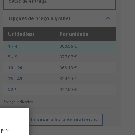
datas de entrega".
Opções de preço a granel
Unidad(es)
Por unidade
1 - 4
389,56 €
5 - 9
377,87 €
10 - 24
366,18 €
25 - 49
354,50 €
50 +
342,80 €
*preço indicativo
Adicionar a lista de materiais
 para