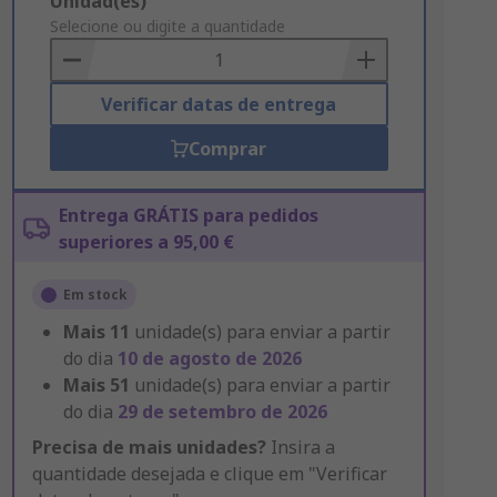
Add
Unidad(es)
to
Selecione ou digite a quantidade
Basket
Verificar datas de entrega
Comprar
Entrega GRÁTIS para pedidos
superiores a 95,00 €
Em stock
Mais
11
unidade(s) para enviar a partir
do dia
10 de agosto de 2026
Mais
51
unidade(s) para enviar a partir
do dia
29 de setembro de 2026
Precisa de mais unidades?
Insira a
quantidade desejada e clique em "Verificar