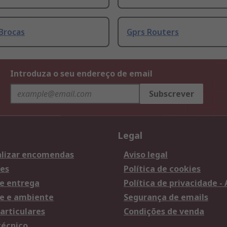
Brocas
Gprs Routers
Introduza o seu endereço de email
Subscrever
Legal
lizar encomendas
Aviso legal
es
Política de cookies
e entrega
Política de privacidade -
e e ambiente
Segurança de emails
articulares
Condições de venda
técnico