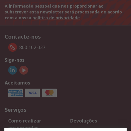
A informação pessoal que nos proporcionar ao
subscrever esta newsletter será processada de acordo
com a nossa
política de privacidade
.
Contacte-nos
800 102 037
Siga-nos
Aceitamos
Serviços
Como realizar
Devoluções
encomendas