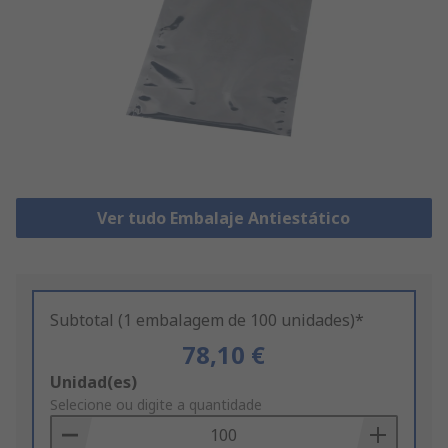
Ver tudo Embalaje Antiestático
Subtotal (1 embalagem de 100 unidades)*
78,10 €
Add
Unidad(es)
to
Selecione ou digite a quantidade
Basket