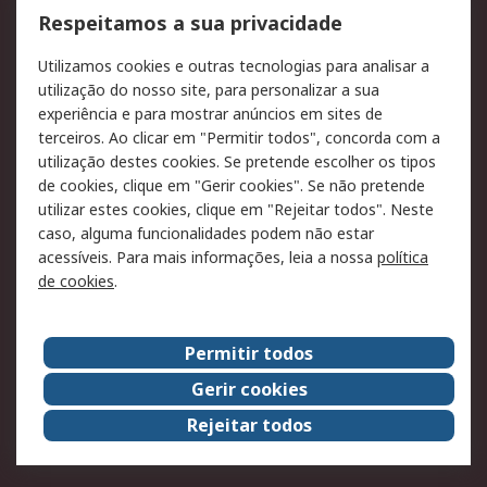
Formas de entrega
Qualidade e ambiente
Respeitamos a sua privacidade
RS para particulares
Suporte técnico
Utilizamos cookies e outras tecnologias para analisar a
Pagamento e
utilização do nosso site, para personalizar a sua
faturação
experiência e para mostrar anúncios em sites de
terceiros. Ao clicar em "Permitir todos", concorda com a
Legal
utilização destes cookies. Se pretende escolher os tipos
de cookies, clique em "Gerir cookies". Se não pretende
Aviso legal
Política de cookies
utilizar estes cookies, clique em "Rejeitar todos". Neste
Política de privacidade
Segurança de emails
caso, alguma funcionalidades podem não estar
- Atualizada
acessíveis. Para mais informações, leia a nossa
política
de cookies
.
Condições de venda
Sobre a RS
Permitir todos
A RS no mundo
RS Group
Gerir cookies
Sobre a RS
Trabalhar na RS
Rejeitar todos
ESG