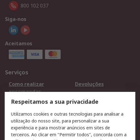
800 102 037
Siga-nos
Aceitamos
Serviços
Como realizar
Devoluções
encomendas
Formas de entrega
Qualidade e ambiente
Respeitamos a sua privacidade
RS para particulares
Suporte técnico
Utilizamos cookies e outras tecnologias para analisar a
Pagamento e
utilização do nosso site, para personalizar a sua
faturação
experiência e para mostrar anúncios em sites de
terceiros. Ao clicar em "Permitir todos", concorda com a