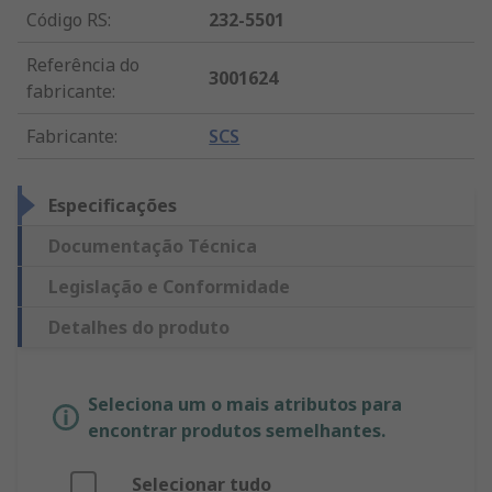
Código RS
:
232-5501
Referência do
3001624
fabricante
:
Fabricante
:
SCS
Especificações
Documentação Técnica
Legislação e Conformidade
Detalhes do produto
Seleciona um o mais atributos para
encontrar produtos semelhantes.
Selecionar tudo