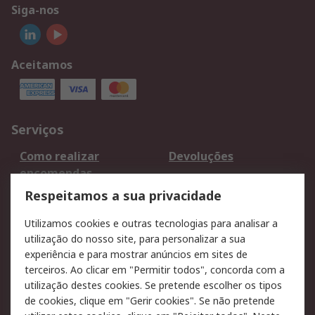
Siga-nos
Aceitamos
Serviços
Como realizar
Devoluções
encomendas
Formas de entrega
Qualidade e ambiente
Respeitamos a sua privacidade
RS para particulares
Suporte técnico
Utilizamos cookies e outras tecnologias para analisar a
Pagamento e
utilização do nosso site, para personalizar a sua
faturação
experiência e para mostrar anúncios em sites de
terceiros. Ao clicar em "Permitir todos", concorda com a
Legal
utilização destes cookies. Se pretende escolher os tipos
de cookies, clique em "Gerir cookies". Se não pretende
Aviso legal
Política de cookies