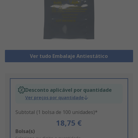
Ver tudo Embalaje Antiestático
Desconto aplicável por quantidade
Ver preços por quantidade
Subtotal (1 bolsa de 100 unidades)*
18,75 €
Add
Bolsa(s)