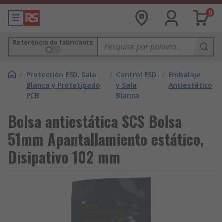
0
Referência do fabricante
/
Protección ESD, Sala
/
Control ESD
/
Embalaje
Blanca y Prototipado
y Sala
Antiestático
PCB
Blanca
Bolsa antiestática SCS Bolsa
51mm Apantallamiento estático,
Disipativo 102 mm