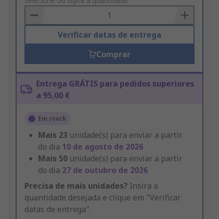
to
Selecione ou digite a quantidade
Basket
Verificar datas de entrega
Comprar
Entrega GRÁTIS para pedidos superiores
a 95,00 €
Em stock
Mais
23
unidade(s) para enviar a partir
do dia
10 de agosto de 2026
Mais
50
unidade(s) para enviar a partir
do dia
27 de outubro de 2026
Precisa de mais unidades?
Insira a
quantidade desejada e clique em "Verificar
datas de entrega".