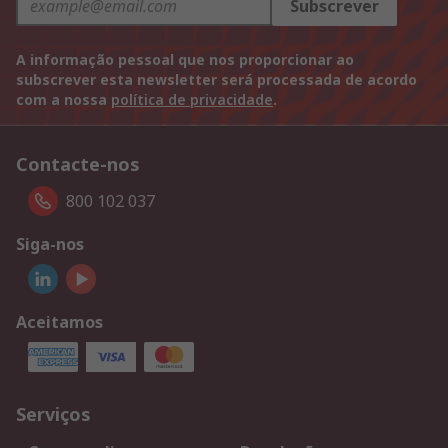
Subscrever
A informação pessoal que nos proporcionar ao
subscrever esta newsletter será processada de acordo
com a nossa
política de privacidade
.
Contacte-nos
800 102 037
Siga-nos
Aceitamos
Serviços