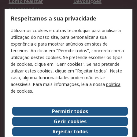
Como realizar
Devoluções
encomendas
Formas de entrega
Qualidade e ambiente
Respeitamos a sua privacidade
RS para particulares
Suporte técnico
Utilizamos cookies e outras tecnologias para analisar a
Pagamento e
utilização do nosso site, para personalizar a sua
faturação
experiência e para mostrar anúncios em sites de
terceiros. Ao clicar em "Permitir todos", concorda com a
Legal
utilização destes cookies. Se pretende escolher os tipos
de cookies, clique em "Gerir cookies". Se não pretende
Aviso legal
Política de cookies
utilizar estes cookies, clique em "Rejeitar todos". Neste
Política de privacidade
Segurança de emails
caso, alguma funcionalidades podem não estar
- Atualizada
acessíveis. Para mais informações, leia a nossa
política
de cookies
.
Condições de venda
Sobre a RS
Permitir todos
A RS no mundo
RS Group
Gerir cookies
Sobre a RS
Trabalhar na RS
Rejeitar todos