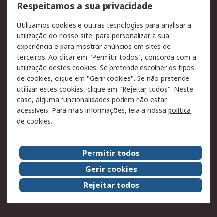
Formas de entrega
Qualidade e ambiente
Respeitamos a sua privacidade
RS para particulares
Suporte técnico
Utilizamos cookies e outras tecnologias para analisar a
Pagamento e
utilização do nosso site, para personalizar a sua
faturação
experiência e para mostrar anúncios em sites de
terceiros. Ao clicar em "Permitir todos", concorda com a
Legal
utilização destes cookies. Se pretende escolher os tipos
de cookies, clique em "Gerir cookies". Se não pretende
Aviso legal
Política de cookies
utilizar estes cookies, clique em "Rejeitar todos". Neste
Política de privacidade
Segurança de emails
caso, alguma funcionalidades podem não estar
- Atualizada
acessíveis. Para mais informações, leia a nossa
política
de cookies
.
Condições de venda
Sobre a RS
Permitir todos
A RS no mundo
RS Group
Gerir cookies
Sobre a RS
Trabalhar na RS
Rejeitar todos
ESG