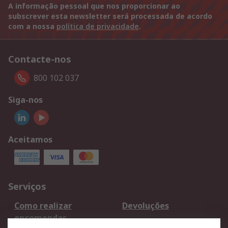
A informação pessoal que nos proporcionar ao
subscrever esta newsletter será processada de acordo
com a nossa
política de privacidade
.
Contacte-nos
800 102 037
Siga-nos
Aceitamos
Serviços
Como realizar
Devoluções
encomendas