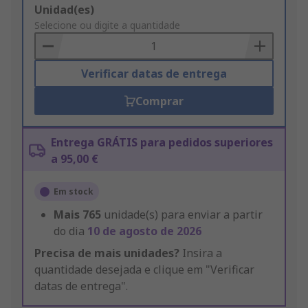
Add
Unidad(es)
to
Selecione ou digite a quantidade
Basket
Verificar datas de entrega
Comprar
Entrega GRÁTIS para pedidos superiores
a 95,00 €
Em stock
Mais
765
unidade(s) para enviar a partir
do dia
10 de agosto de 2026
Precisa de mais unidades?
Insira a
quantidade desejada e clique em "Verificar
datas de entrega".