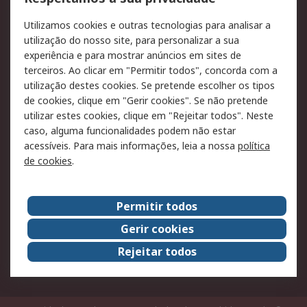
RS para particulares
Suporte técnico
Utilizamos cookies e outras tecnologias para analisar a
Pagamento e
utilização do nosso site, para personalizar a sua
faturação
experiência e para mostrar anúncios em sites de
terceiros. Ao clicar em "Permitir todos", concorda com a
Legal
utilização destes cookies. Se pretende escolher os tipos
de cookies, clique em "Gerir cookies". Se não pretende
Aviso legal
Política de cookies
utilizar estes cookies, clique em "Rejeitar todos". Neste
Política de privacidade
Segurança de emails
caso, alguma funcionalidades podem não estar
- Atualizada
acessíveis. Para mais informações, leia a nossa
política
de cookies
.
Condições de venda
Sobre a RS
Permitir todos
A RS no mundo
RS Group
Gerir cookies
Sobre a RS
Trabalhar na RS
Rejeitar todos
ESG