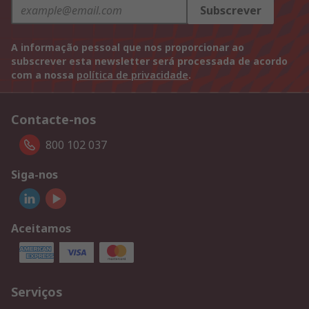
Subscrever
A informação pessoal que nos proporcionar ao
subscrever esta newsletter será processada de acordo
com a nossa
política de privacidade
.
Contacte-nos
800 102 037
Siga-nos
Aceitamos
Serviços