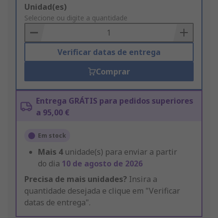
Add
Unidad(es)
to
Selecione ou digite a quantidade
Basket
Verificar datas de entrega
Comprar
Entrega GRÁTIS para pedidos superiores
a 95,00 €
Em stock
Mais
4
unidade(s) para enviar a partir
do dia
10 de agosto de 2026
Precisa de mais unidades?
Insira a
quantidade desejada e clique em "Verificar
datas de entrega".