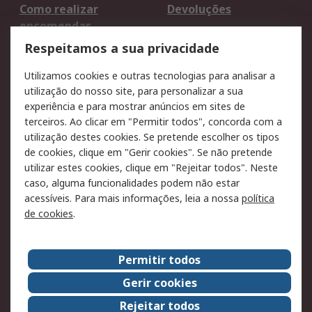
Como realizar
Devoluções
encomendas
Formas de entrega
Qualidade e ambiente
Respeitamos a sua privacidade
RS para particulares
Suporte técnico
Utilizamos cookies e outras tecnologias para analisar a
Pagamento e
utilização do nosso site, para personalizar a sua
faturação
experiência e para mostrar anúncios em sites de
terceiros. Ao clicar em "Permitir todos", concorda com a
Legal
utilização destes cookies. Se pretende escolher os tipos
de cookies, clique em "Gerir cookies". Se não pretende
Aviso legal
Política de cookies
utilizar estes cookies, clique em "Rejeitar todos". Neste
Política de privacidade
Segurança de emails
caso, alguma funcionalidades podem não estar
- Atualizada
acessíveis. Para mais informações, leia a nossa
política
de cookies
.
Condições de venda
Sobre a RS
Permitir todos
A RS no mundo
RS Group
Gerir cookies
Sobre a RS
Trabalhar na RS
Rejeitar todos