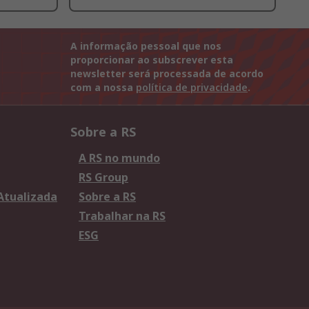
A informação pessoal que nos
proporcionar ao subscrever esta
newsletter será processada de acordo
com a nossa
política de privacidade
.
Sobre a RS
A RS no mundo
RS Group
 Atualizada
Sobre a RS
Trabalhar na RS
ESG