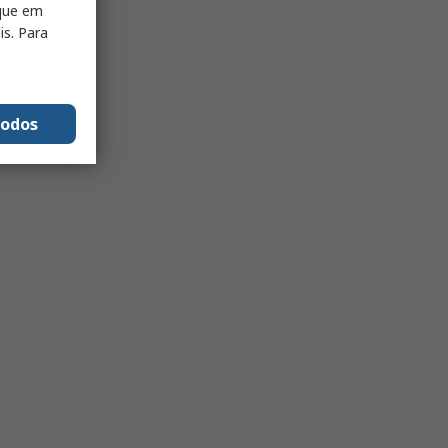
ique em
is. Para
todos