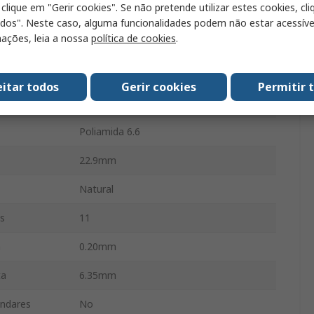
 clique em "Gerir cookies". Se não pretende utilizar estes cookies, cl
Conector con contactos de crimpado
odos". Neste caso, alguma funcionalidades podem não estar acessíve
ações, leia a nossa
política de cookies
.
eta
6.35 mm
nimo AWG
26AWG
eitar todos
Gerir cookies
Permitir 
áximo AWG
10AWG
Poliamida 6.6
22.9mm
Natural
s
11
a
0.20mm
ta
6.35mm
ándares
No