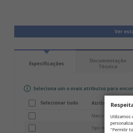
Ver est
Documentação
Especificações
Técnica
Seleciona um o mais atributos para enco
Selecionar tudo
Atributo
Respeit
Marca
Utilizamos 
personaliza
Tipo de conector
"Permitir t