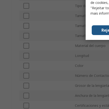
de cookies,
Tipo de producto
"Rejeitar t
mais inform
Tamaño de la Lengü
Tamaño de cable mí
Rej
Tamaño de cable m
Material del cuerpo
Longitud
Color
Número de Contacto
Grosor de la lengüet
Anchura de la lengüe
Certificaciones y est