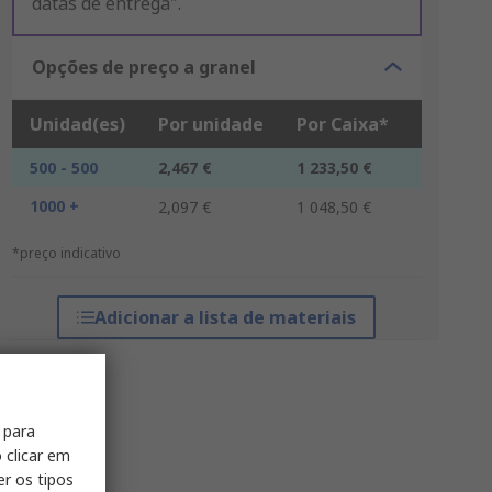
datas de entrega".
Opções de preço a granel
Unidad(es)
Por unidade
Por Caixa*
500 - 500
2,467 €
1 233,50 €
1000 +
2,097 €
1 048,50 €
*preço indicativo
Adicionar a lista de materiais
 para
 clicar em
er os tipos