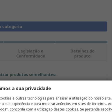
a categoria
Legislação e
Detalhes do
Conformidade
produto
ntrar produtos semelhantes.
Valor
amos a sua privacidade
TE Connectivity
cookies e outras tecnologias para analisar a utilização do nosso site,
r a sua experiência e para mostrar anúncios em sites de terceiros. Ao
Enchufe
odos", concorda com a utilização destes cookies. Se pretende escolh