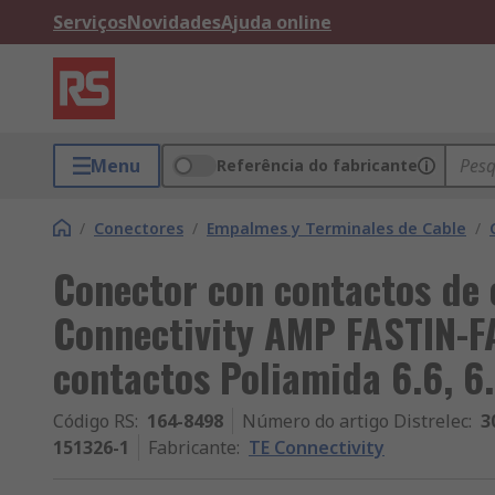
Serviços
Novidades
Ajuda online
Menu
Referência do fabricante
/
Conectores
/
Empalmes y Terminales de Cable
/
Conector con contactos de
Connectivity AMP FASTIN-F
contactos Poliamida 6.6, 
Código RS
:
164-8498
Número do artigo Distrelec
:
3
151326-1
Fabricante
:
TE Connectivity