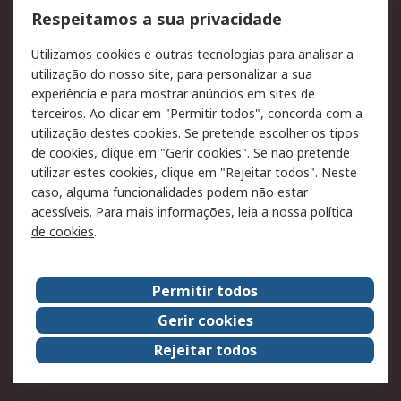
Formas de entrega
Qualidade e ambiente
Respeitamos a sua privacidade
RS para particulares
Suporte técnico
Utilizamos cookies e outras tecnologias para analisar a
Pagamento e
utilização do nosso site, para personalizar a sua
faturação
experiência e para mostrar anúncios em sites de
terceiros. Ao clicar em "Permitir todos", concorda com a
Legal
utilização destes cookies. Se pretende escolher os tipos
de cookies, clique em "Gerir cookies". Se não pretende
Aviso legal
Política de cookies
utilizar estes cookies, clique em "Rejeitar todos". Neste
Política de privacidade
Segurança de emails
caso, alguma funcionalidades podem não estar
- Atualizada
acessíveis. Para mais informações, leia a nossa
política
de cookies
.
Condições de venda
Sobre a RS
Permitir todos
A RS no mundo
RS Group
Gerir cookies
Sobre a RS
Trabalhar na RS
Rejeitar todos
ESG