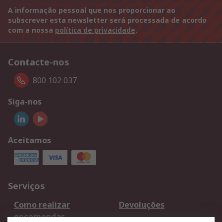
A informação pessoal que nos proporcionar ao
subscrever esta newsletter será processada de acordo
com a nossa
política de privacidade
.
Contacte-nos
800 102 037
Siga-nos
Aceitamos
Serviços
Como realizar
Devoluções
encomendas