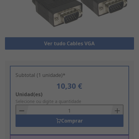
Ver tudo Cables VGA
Subtotal (1 unidade)*
10,30 €
Add
Unidad(es)
to
Selecione ou digite a quantidade
Basket
Comprar