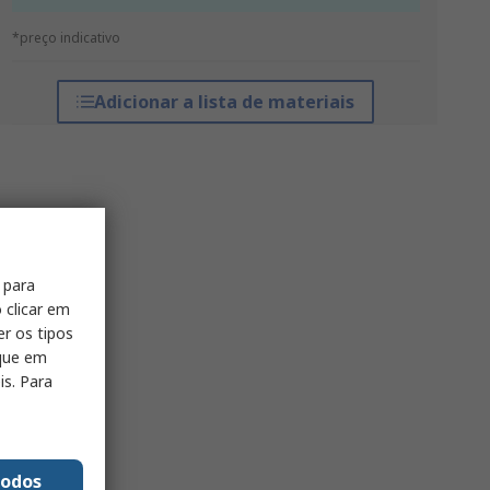
*preço indicativo
Adicionar a lista de materiais
 para
 clicar em
er os tipos
ique em
is. Para
todos