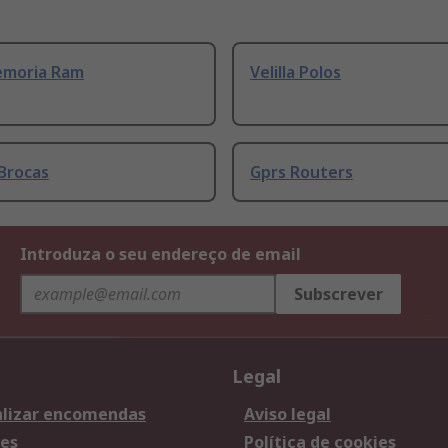
emoria Ram
Velilla Polos
Brocas
Gprs Routers
Introduza o seu endereço de email
Subscrever
Legal
lizar encomendas
Aviso legal
es
Política de cookies