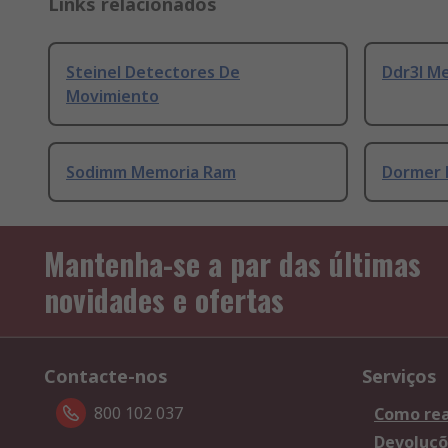
Links relacionados
Steinel Detectores De
Ddr3l M
Movimiento
Sodimm Memoria Ram
Dormer 
Mantenha-se a par das últimas
novidades e ofertas
Contacte-nos
Serviços
800 102 037
Como rea
Devoluçõ