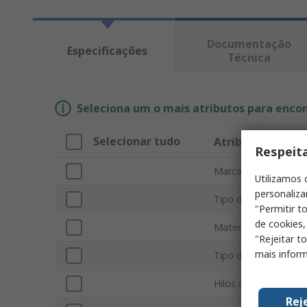
Documentação
Especificações
Técnica
Seleciona um o mais atributos para enco
Selecionar tudo
Atributo
Respeit
Marca
Utilizamos 
personaliza
Tipo de producto
"Permitir t
de cookies,
Material de la cubier
"Rejeitar t
mais inform
Tipo de termopar
Hilos del conductor
Rej