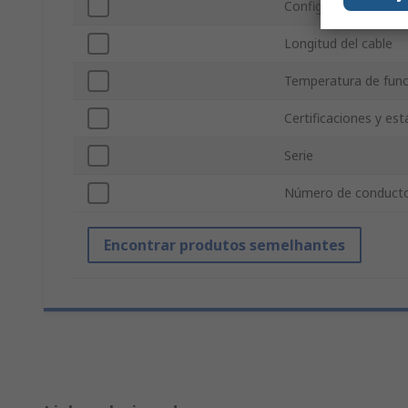
Configuración del ca
Longitud del cable
Temperatura de fun
Certificaciones y es
Serie
Número de conduct
Encontrar produtos semelhantes