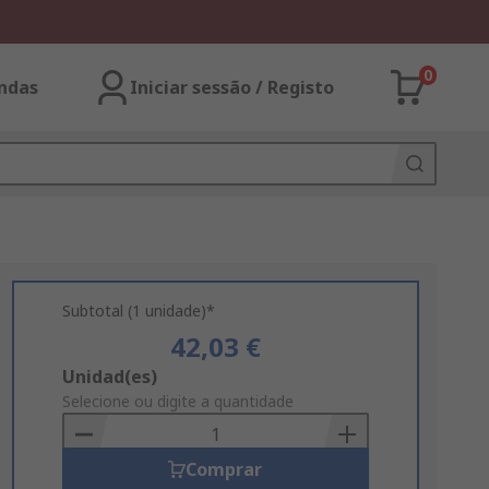
0
ndas
Iniciar sessão / Registo
Subtotal (1 unidade)*
42,03 €
Add
Unidad(es)
to
Selecione ou digite a quantidade
Basket
Comprar