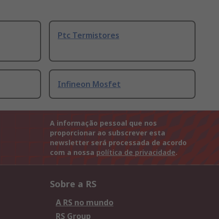
Ptc Termistores
Infineon Mosfet
A informação pessoal que nos
proporcionar ao subscrever esta
newsletter será processada de acordo
com a nossa
política de privacidade
.
Sobre a RS
A RS no mundo
RS Group