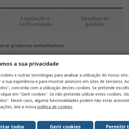
Legislação e
Detalhes do
Conformidade
produto
ntrar produtos semelhantes.
Valor
amos a sua privacidade
Prosensor
cookies e outras tecnologias para analisar a utilização do nosso site,
r a sua experiência e para mostrar anúncios em sites de terceiros. Ao
Cable alargador termopar
odos", concorda com a utilização destes cookies. Se pretende escolh
 clique em "Gerir cookies". Se não pretende utilizar estes cookies, cl
ta
Cloruro de polivinilo
odos". Neste caso, alguma funcionalidades podem não estar acessíve
ações, leia a nossa
política de cookies
.
Tipo J
0.2mm
eitar todos
Gerir cookies
Permitir 