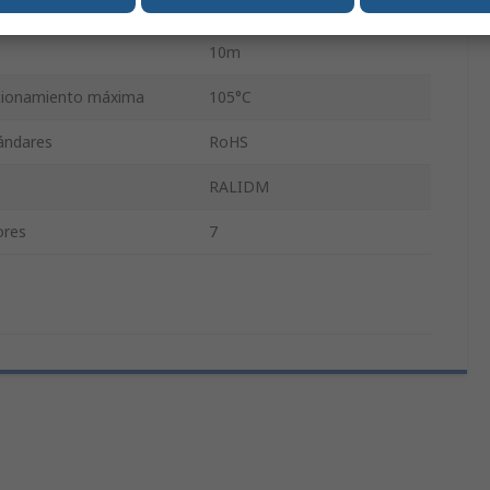
ble
Redondo
10m
cionamiento máxima
105°C
tándares
RoHS
RALIDM
ores
7