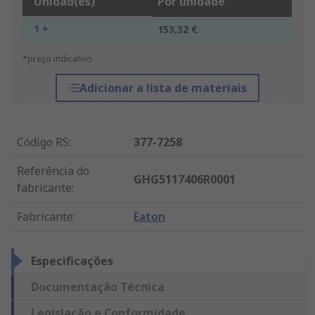
Unidad(es)
Por unidade
1 +
153,32 €
*preço indicativo
Adicionar a lista de materiais
Código RS
:
377-7258
Referência do
GHG5117406R0001
fabricante
:
Fabricante
:
Eaton
Especificações
Documentação Técnica
Legislação e Conformidade