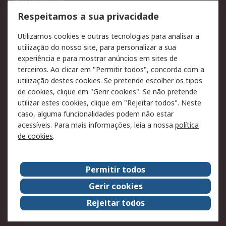
encomendas
Formas de entrega
Qualidade e ambiente
Respeitamos a sua privacidade
RS para particulares
Suporte técnico
Utilizamos cookies e outras tecnologias para analisar a
Pagamento e
utilização do nosso site, para personalizar a sua
faturação
experiência e para mostrar anúncios em sites de
terceiros. Ao clicar em "Permitir todos", concorda com a
Legal
utilização destes cookies. Se pretende escolher os tipos
de cookies, clique em "Gerir cookies". Se não pretende
Aviso legal
Política de cookies
utilizar estes cookies, clique em "Rejeitar todos". Neste
Política de privacidade
Segurança de emails
caso, alguma funcionalidades podem não estar
- Atualizada
acessíveis. Para mais informações, leia a nossa
política
de cookies
.
Condições de venda
Sobre a RS
Permitir todos
A RS no mundo
RS Group
Gerir cookies
Sobre a RS
Trabalhar na RS
Rejeitar todos
ESG