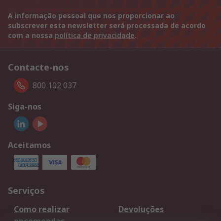
A informação pessoal que nos proporcionar ao
subscrever esta newsletter será processada de acordo
com a nossa
política de privacidade
.
Contacte-nos
800 102 037
Siga-nos
Aceitamos
Serviços
Como realizar
Devoluções