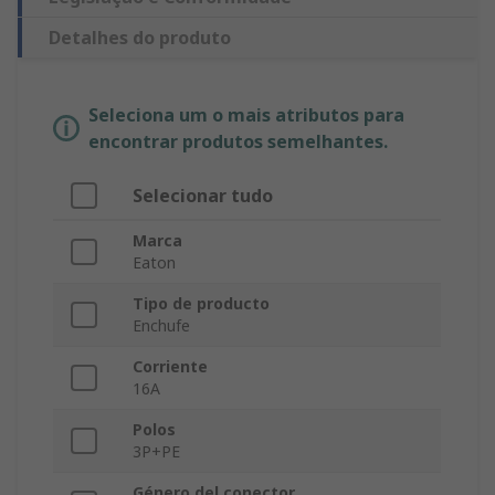
Detalhes do produto
Seleciona um o mais atributos para
encontrar produtos semelhantes.
Selecionar tudo
Marca
Eaton
Tipo de producto
Enchufe
Corriente
16A
Polos
3P+PE
Género del conector