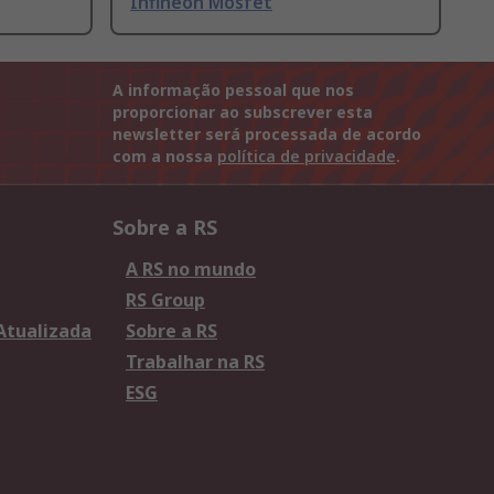
Infineon Mosfet
A informação pessoal que nos
proporcionar ao subscrever esta
newsletter será processada de acordo
com a nossa
política de privacidade
.
Sobre a RS
A RS no mundo
RS Group
 Atualizada
Sobre a RS
Trabalhar na RS
ESG