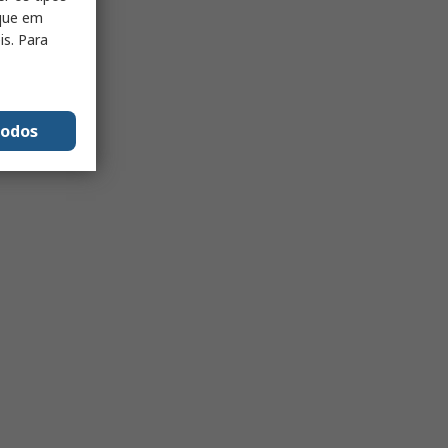
ique em
is. Para
todos