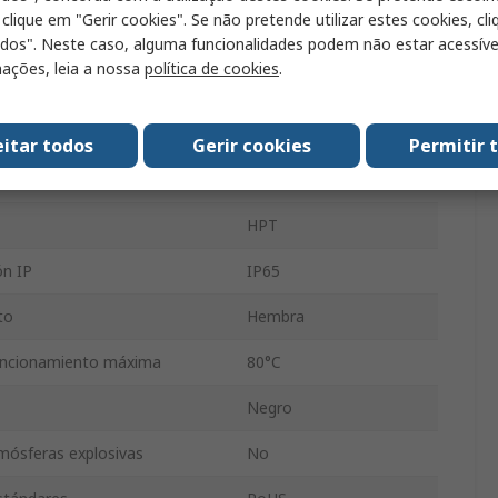
 clique em "Gerir cookies". Se não pretende utilizar estes cookies, cl
250V
odos". Neste caso, alguma funcionalidades podem não estar acessíve
ações, leia a nossa
política de cookies
.
Montaje en Panel
Recta
eitar todos
Gerir cookies
Permitir 
uncionamiento Mínima
-25°C
HPT
ón IP
IP65
to
Hembra
uncionamiento máxima
80°C
Negro
tmósferas explosivas
No