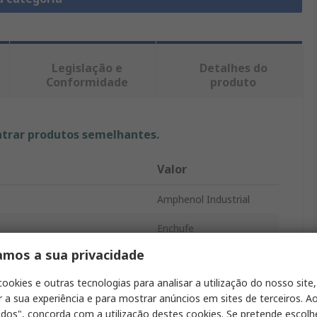
Legislação e
Detalhes do
Conformidade
produto
ntrar produtos semelhantes.
Valor
Amphenol Industrial
Enchufe
amos a sua privacidade
16A
cookies e outras tecnologias para analisar a utilização do nosso site,
3P
r a sua experiência e para mostrar anúncios em sites de terceiros. Ao
odos", concorda com a utilização destes cookies. Se pretende escolh
or
Hembra