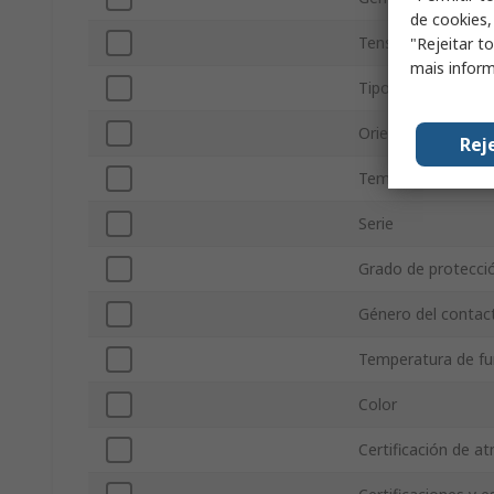
de cookies,
Tensión
"Rejeitar t
mais inform
Tipo de montaje
Orientación
Rej
Temperatura de F
Serie
Grado de protecci
Género del contac
Temperatura de f
Color
Certificación de a