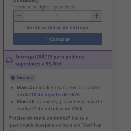
Add
Unidad(es)
to
Selecione ou digite a quantidade
Basket
Verificar datas de entrega
Comprar
Entrega GRÁTIS para pedidos
superiores a 95,00 €
Em stock
Mais
4
unidade(s) para enviar a partir
do dia
10 de agosto de 2026
Mais
50
unidade(s) para enviar a partir
do dia
21 de outubro de 2026
Precisa de mais unidades?
Insira a
quantidade desejada e clique em "Verificar