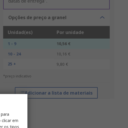
datas de entrega".
Opções de preço a granel
Unidad(es)
Por unidade
1 - 9
10,56 €
10 - 24
10,16 €
25 +
9,80 €
*preço indicativo
Adicionar a lista de materiais
 para
 clicar em
er os tipos