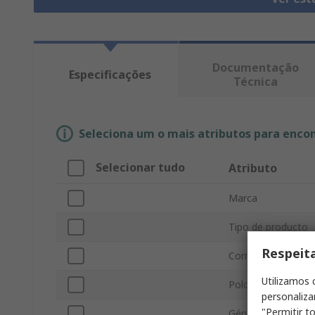
Documentação
Especificações
Técnica
Seleciona um o mais atributos para enco
Selecionar tudo
Atributo
Marca
Tipo de producto
Respeit
Corriente
Utilizamos 
Polos
personaliza
"Permitir t
Género del conect