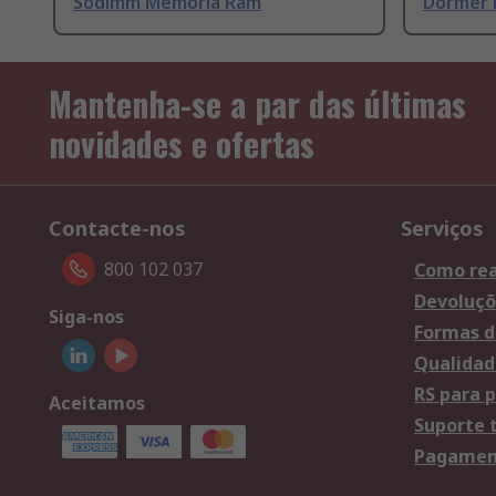
Sodimm Memoria Ram
Dormer 
Mantenha-se a par das últimas
novidades e ofertas
Contacte-nos
Serviços
800 102 037
Como rea
Devoluçõ
Siga-nos
Formas d
Qualidad
RS para p
Aceitamos
Suporte 
Pagament