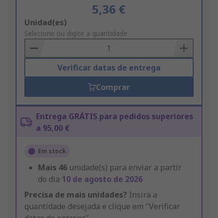
5,36 €
Add
Unidad(es)
to
Selecione ou digite a quantidade
Basket
Verificar datas de entrega
Comprar
Entrega GRÁTIS para pedidos superiores
a 95,00 €
Em stock
Mais
46
unidade(s) para enviar a partir
do dia
10 de agosto de 2026
Precisa de mais unidades?
Insira a
quantidade desejada e clique em "Verificar