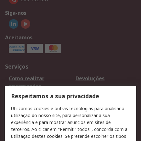
Siga-nos
Aceitamos
Serviços
Como realizar
Devoluções
encomendas
Formas de entrega
Qualidade e ambiente
Respeitamos a sua privacidade
RS para particulares
Suporte técnico
Utilizamos cookies e outras tecnologias para analisar a
Pagamento e
utilização do nosso site, para personalizar a sua
faturação
experiência e para mostrar anúncios em sites de
terceiros. Ao clicar em "Permitir todos", concorda com a
Legal
utilização destes cookies. Se pretende escolher os tipos