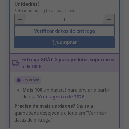
Add
Unidad(es)
to
Selecione ou digite a quantidade
Basket
Verificar datas de entrega
Comprar
Entrega GRÁTIS para pedidos superiores
a 95,00 €
Em stock
Mais
100
unidade(s) para enviar a partir
do dia
10 de agosto de 2026
Precisa de mais unidades?
Insira a
quantidade desejada e clique em "Verificar
datas de entrega".