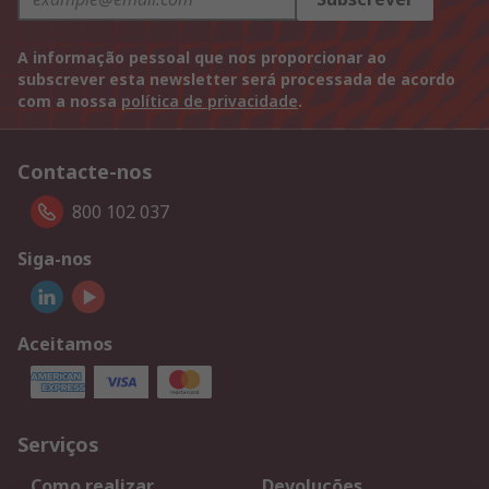
A informação pessoal que nos proporcionar ao
subscrever esta newsletter será processada de acordo
com a nossa
política de privacidade
.
Contacte-nos
800 102 037
Siga-nos
Aceitamos
Serviços
Como realizar
Devoluções