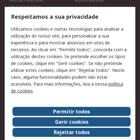
encomendas
Formas de entrega
Qualidade e ambiente
Respeitamos a sua privacidade
RS para particulares
Suporte técnico
Utilizamos cookies e outras tecnologias para analisar a
Pagamento e
utilização do nosso site, para personalizar a sua
faturação
experiência e para mostrar anúncios em sites de
terceiros. Ao clicar em "Permitir todos", concorda com a
Legal
utilização destes cookies. Se pretende escolher os tipos
de cookies, clique em "Gerir cookies". Se não pretende
Aviso legal
Política de cookies
utilizar estes cookies, clique em "Rejeitar todos". Neste
Política de privacidade
Segurança de emails
caso, alguma funcionalidades podem não estar
- Atualizada
acessíveis. Para mais informações, leia a nossa
política
de cookies
.
Condições de venda
Sobre a RS
Permitir todos
A RS no mundo
RS Group
Gerir cookies
Sobre a RS
Trabalhar na RS
Rejeitar todos
ESG