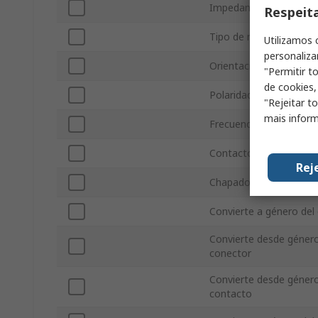
Impedancia
Respeit
Tipo de montaje
Utilizamos 
personaliza
Orientación
"Permitir t
de cookies,
Polaridad
"Rejeitar t
mais inform
Frecuencia de Funcion
Contacto chapado
Rej
Chapado del cuerpo
Convierte a género del
Convierte desde género
conector
Convierte desde género
contacto