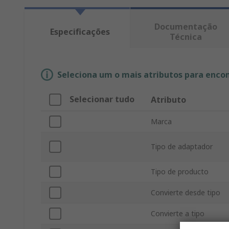
Documentação
Especificações
Técnica
Seleciona um o mais atributos para enco
Selecionar tudo
Atributo
Marca
Tipo de adaptador
Tipo de producto
Convierte desde tipo
Convierte a tipo