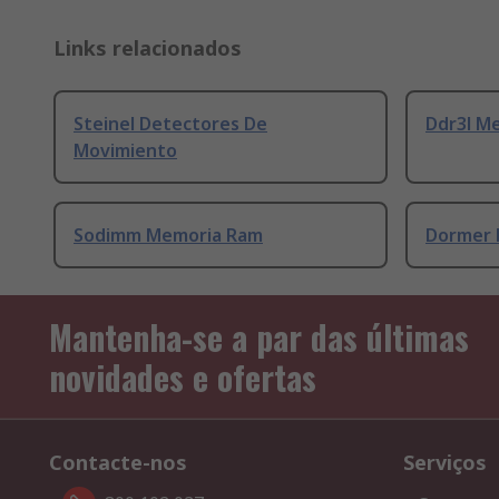
Links relacionados
Steinel Detectores De
Ddr3l M
Movimiento
Sodimm Memoria Ram
Dormer 
Mantenha-se a par das últimas
novidades e ofertas
Contacte-nos
Serviços