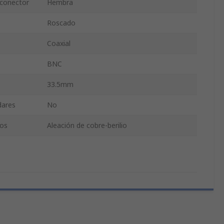
 conector
Hembra
Roscado
Coaxial
BNC
33.5mm
dares
No
tos
Aleación de cobre-berilio