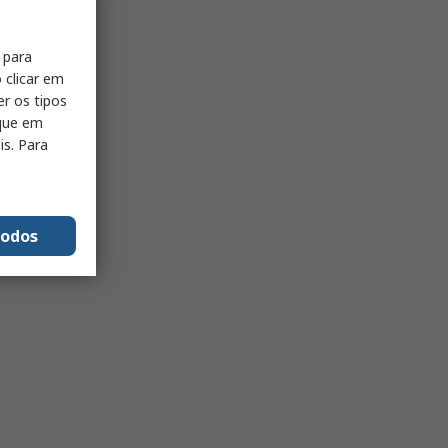
 para
 clicar em
er os tipos
ique em
is. Para
todos