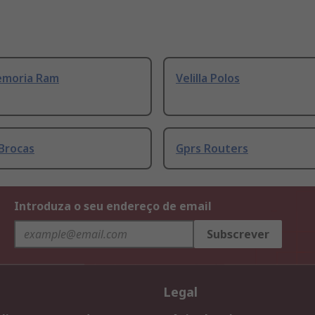
emoria Ram
Velilla Polos
Brocas
Gprs Routers
Introduza o seu endereço de email
Subscrever
Legal