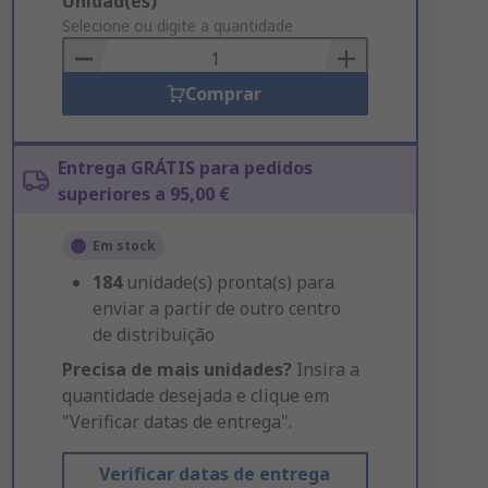
Add
Unidad(es)
to
Selecione ou digite a quantidade
Basket
Comprar
Entrega GRÁTIS para pedidos
superiores a 95,00 €
Em stock
184
unidade(s) pronta(s) para
enviar a partir de outro centro
de distribuição
Precisa de mais unidades?
Insira a
quantidade desejada e clique em
"Verificar datas de entrega".
Verificar datas de entrega