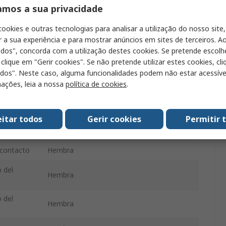
75Ω
amos a sua privacidade
Cable
cookies e outras tecnologias para analisar a utilização do nosso site,
r a sua experiência e para mostrar anúncios em sites de terceiros. Ao
Recta
odos", concorda com a utilização destes cookies. Se pretende escolh
 clique em "Gerir cookies". Se não pretende utilizar estes cookies, cl
Normal
odos". Neste caso, alguma funcionalidades podem não estar acessíve
ações, leia a nossa
política de cookies
.
amiento
6GHz
Dorado, Níquel, Fosforoso
eitar todos
Gerir cookies
Permitir 
Níquel, Dorado, Fosforoso
 contacto
Hembra
 del
Hembra
 del
Hembra