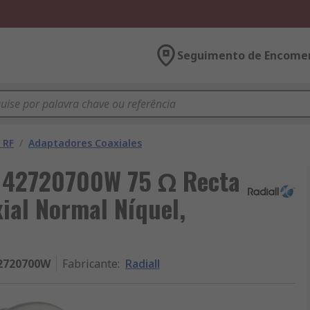
Seguimento de Encome
 RF
/
Adaptadores Coaxiales
R142720700W 75 Ω Recta
al Normal Níquel,
2720700W
Fabricante
:
Radiall