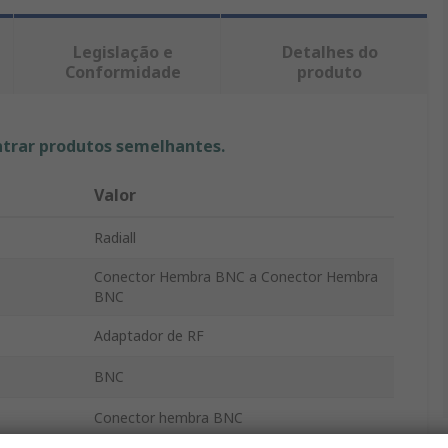
Legislação e
Detalhes do
Conformidade
produto
ntrar produtos semelhantes.
Valor
Radiall
Conector Hembra BNC a Conector Hembra
BNC
Adaptador de RF
BNC
Conector hembra BNC