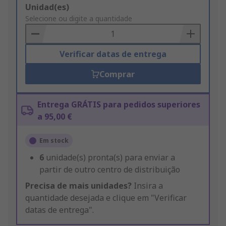
Add
Unidad(es)
to
Selecione ou digite a quantidade
Basket
Verificar datas de entrega
Comprar
Entrega GRÁTIS para pedidos superiores
a 95,00 €
Em stock
6
unidade(s) pronta(s) para enviar a
partir de outro centro de distribuição
Precisa de mais unidades?
Insira a
quantidade desejada e clique em "Verificar
datas de entrega".