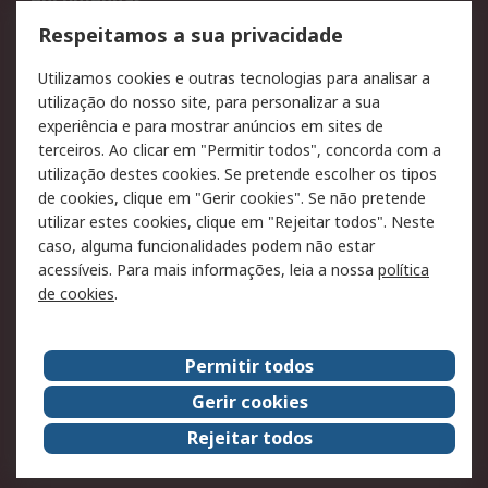
encomendas
Formas de entrega
Qualidade e ambiente
Respeitamos a sua privacidade
RS para particulares
Suporte técnico
Utilizamos cookies e outras tecnologias para analisar a
Pagamento e
utilização do nosso site, para personalizar a sua
faturação
experiência e para mostrar anúncios em sites de
terceiros. Ao clicar em "Permitir todos", concorda com a
Legal
utilização destes cookies. Se pretende escolher os tipos
de cookies, clique em "Gerir cookies". Se não pretende
Aviso legal
Política de cookies
utilizar estes cookies, clique em "Rejeitar todos". Neste
Política de privacidade
Segurança de emails
caso, alguma funcionalidades podem não estar
- Atualizada
acessíveis. Para mais informações, leia a nossa
política
de cookies
.
Condições de venda
Sobre a RS
Permitir todos
A RS no mundo
RS Group
Gerir cookies
Sobre a RS
Trabalhar na RS
Rejeitar todos
ESG