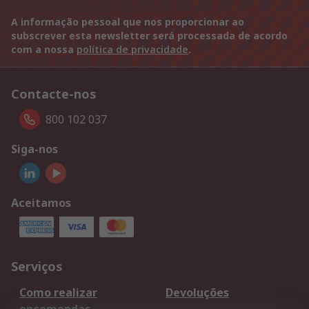
A informação pessoal que nos proporcionar ao
subscrever esta newsletter será processada de acordo
com a nossa
política de privacidade
.
Contacte-nos
800 102 037
Siga-nos
Aceitamos
Serviços
Como realizar
Devoluções