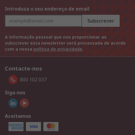
Introduza o seu endereço de email
Subscrever
A informação pessoal que nos proporcionar ao
subscrever esta newsletter será processada de acordo
com a nossa
política de privacidade
.
Contacte-nos
800 102 037
Siga-nos
Aceitamos