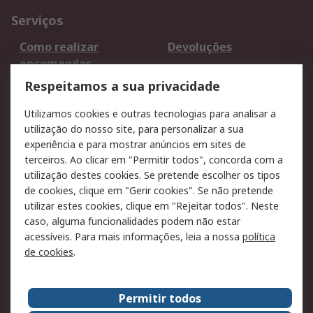
Serviços
Como realizar
Devoluções
encomendas
Formas de entrega
Qualidade e ambiente
Respeitamos a sua privacidade
RS para particulares
Suporte técnico
Utilizamos cookies e outras tecnologias para analisar a
Pagamento e
utilização do nosso site, para personalizar a sua
faturação
experiência e para mostrar anúncios em sites de
terceiros. Ao clicar em "Permitir todos", concorda com a
Legal
utilização destes cookies. Se pretende escolher os tipos
de cookies, clique em "Gerir cookies". Se não pretende
Aviso legal
Política de cookies
utilizar estes cookies, clique em "Rejeitar todos". Neste
Política de privacidade
Segurança de emails
caso, alguma funcionalidades podem não estar
- Atualizada
acessíveis. Para mais informações, leia a nossa
política
de cookies
.
Condições de venda
Sobre a RS
Permitir todos