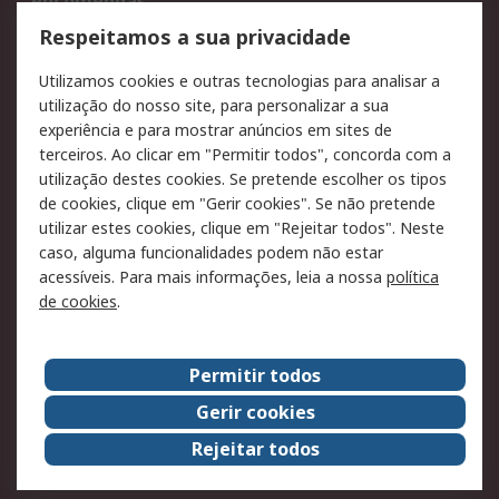
encomendas
Formas de entrega
Qualidade e ambiente
Respeitamos a sua privacidade
RS para particulares
Suporte técnico
Utilizamos cookies e outras tecnologias para analisar a
Pagamento e
utilização do nosso site, para personalizar a sua
faturação
experiência e para mostrar anúncios em sites de
terceiros. Ao clicar em "Permitir todos", concorda com a
Legal
utilização destes cookies. Se pretende escolher os tipos
de cookies, clique em "Gerir cookies". Se não pretende
Aviso legal
Política de cookies
utilizar estes cookies, clique em "Rejeitar todos". Neste
Política de privacidade
Segurança de emails
caso, alguma funcionalidades podem não estar
- Atualizada
acessíveis. Para mais informações, leia a nossa
política
de cookies
.
Condições de venda
Sobre a RS
Permitir todos
A RS no mundo
RS Group
Gerir cookies
Sobre a RS
Trabalhar na RS
Rejeitar todos
ESG