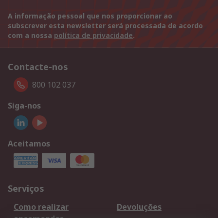
A informação pessoal que nos proporcionar ao
subscrever esta newsletter será processada de acordo
com a nossa
política de privacidade
.
Contacte-nos
800 102 037
Siga-nos
Aceitamos
Serviços
Como realizar
Devoluções