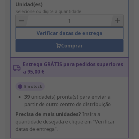
Add
Unidad(es)
to
Selecione ou digite a quantidade
Basket
Verificar datas de entrega
Comprar
Entrega GRÁTIS para pedidos superiores
a 95,00 €
Em stock
39
unidade(s) pronta(s) para enviar a
partir de outro centro de distribuição
Precisa de mais unidades?
Insira a
quantidade desejada e clique em "Verificar
datas de entrega".