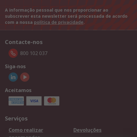
A informação pessoal que nos proporcionar ao
subscrever esta newsletter será processada de acordo
com a nossa
política de privacidade
.
Contacte-nos
800 102 037
Siga-nos
Aceitamos
Serviços
Como realizar
Devoluções