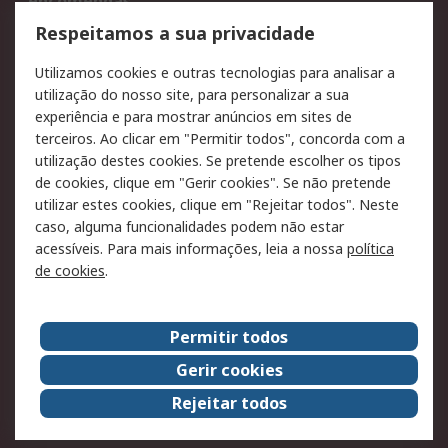
encomendas
Formas de entrega
Qualidade e ambiente
Respeitamos a sua privacidade
RS para particulares
Suporte técnico
Utilizamos cookies e outras tecnologias para analisar a
Pagamento e
utilização do nosso site, para personalizar a sua
faturação
experiência e para mostrar anúncios em sites de
terceiros. Ao clicar em "Permitir todos", concorda com a
Legal
utilização destes cookies. Se pretende escolher os tipos
de cookies, clique em "Gerir cookies". Se não pretende
Aviso legal
Política de cookies
utilizar estes cookies, clique em "Rejeitar todos". Neste
Política de privacidade
Segurança de emails
caso, alguma funcionalidades podem não estar
- Atualizada
acessíveis. Para mais informações, leia a nossa
política
de cookies
.
Condições de venda
Sobre a RS
Permitir todos
A RS no mundo
RS Group
Gerir cookies
Sobre a RS
Trabalhar na RS
Rejeitar todos
ESG