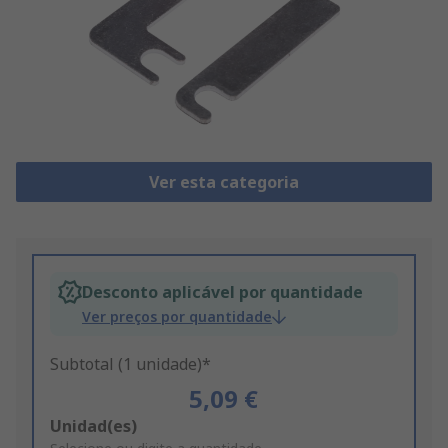
Ver esta categoria
Desconto aplicável por quantidade
Ver preços por quantidade
Subtotal (1 unidade)*
5,09 €
Add
Unidad(es)