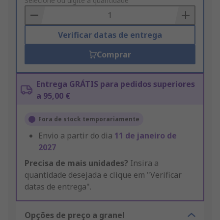
to
Selecione ou digite a quantidade
Basket
Verificar datas de entrega
Comprar
Entrega GRÁTIS para pedidos superiores
a 95,00 €
Fora de stock temporariamente
Envio a partir do dia
11 de janeiro de
2027
Precisa de mais unidades?
Insira a
quantidade desejada e clique em "Verificar
datas de entrega".
Opções de preço a granel