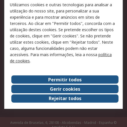
RS para particulares
Suporte técnico
Utilizamos cookies e outras tecnologias para analisar a
Pagamento e
utilização do nosso site, para personalizar a sua
faturação
experiência e para mostrar anúncios em sites de
terceiros. Ao clicar em "Permitir todos", concorda com a
Legal
utilização destes cookies. Se pretende escolher os tipos
de cookies, clique em "Gerir cookies". Se não pretende
Aviso legal
Política de cookies
utilizar estes cookies, clique em "Rejeitar todos". Neste
Política de privacidade
Segurança de emails
caso, alguma funcionalidades podem não estar
- Atualizada
acessíveis. Para mais informações, leia a nossa
política
de cookies
.
Condições de venda
Sobre a RS
Permitir todos
A RS no mundo
RS Group
Gerir cookies
Sobre a RS
Trabalhar na RS
Rejeitar todos
ESG
Avenida de Bruselas, 6, 28108 - Alcobendas - Madrid - Espanha
©