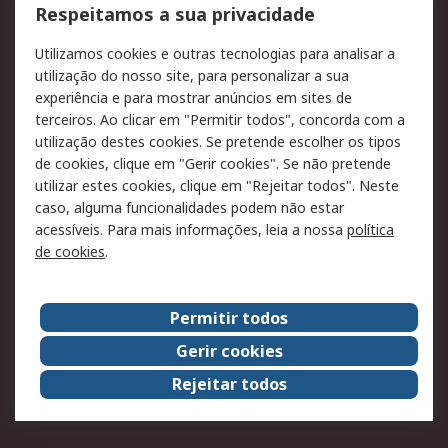
Formas de entrega
Qualidade e ambiente
Respeitamos a sua privacidade
RS para particulares
Suporte técnico
Utilizamos cookies e outras tecnologias para analisar a
Pagamento e
utilização do nosso site, para personalizar a sua
faturação
experiência e para mostrar anúncios em sites de
terceiros. Ao clicar em "Permitir todos", concorda com a
Legal
utilização destes cookies. Se pretende escolher os tipos
de cookies, clique em "Gerir cookies". Se não pretende
Aviso legal
Política de cookies
utilizar estes cookies, clique em "Rejeitar todos". Neste
Política de privacidade
Segurança de emails
caso, alguma funcionalidades podem não estar
- Atualizada
acessíveis. Para mais informações, leia a nossa
política
de cookies
.
Condições de venda
Sobre a RS
Permitir todos
A RS no mundo
RS Group
Gerir cookies
Sobre a RS
Trabalhar na RS
Rejeitar todos
ESG