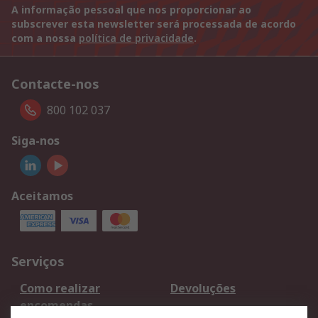
A informação pessoal que nos proporcionar ao
subscrever esta newsletter será processada de acordo
com a nossa
política de privacidade
.
Contacte-nos
800 102 037
Siga-nos
Aceitamos
Serviços
Como realizar
Devoluções
encomendas