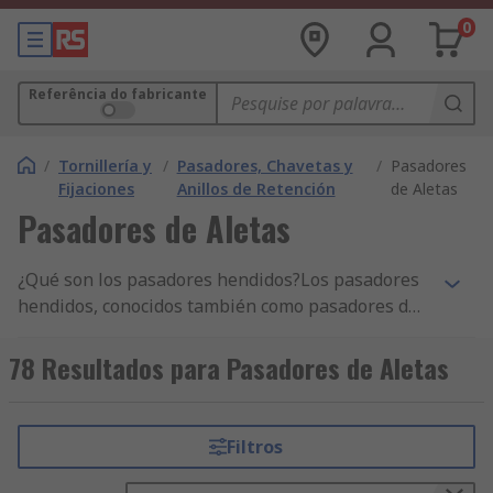
0
Referência do fabricante
/
Tornillería y
/
Pasadores, Chavetas y
/
Pasadores
Fijaciones
Anillos de Retención
de Aletas
Pasadores de Aletas
¿Qué son los pasadores hendidos?Los pasadores
hendidos, conocidos también como pasadores de
chaveta o pasadores de chaveta hendidos, son un
tipo básico de fijación de metal. Los pasadores
78 Resultados para Pasadores de Aletas
hendidos se construyen a partir de una pieza de
alambre o metal que se pliega en la mitad. Los
pasadores hendidos tienen dos dientes (o puntas)
Filtros
con un ojal en la curvatura.¿De qué están hechos
los pasadores hendidos?Los pasadores hendidos