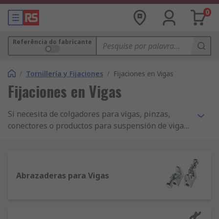
0
Referência do fabricante
/
Tornillería y Fijaciones
/
Fijaciones en Vigas
Fijaciones en Vigas
Si necesita de colgadores para vigas, pinzas,
conectores o productos para suspensión de vigas,
nosotros tenemos todo. Puede elegir desde una
gama de calidad de topo que incluye productos RS
Pro, para que pueda cortar los costes
manteniendo la calidad.
Abrazaderas para Vigas