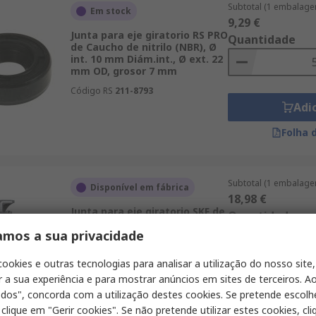
Subtotal (1 embalage
Em stock
9,29 €
Junta para eje giratorio RS PRO
Quantidade
de Caucho de nitrilo (NBR), Ø
int. 10 mm Diám.int., Ø ext. 22
mm OD, grosor 7 mm
Código RS
211-8793
Adi
Folha 
Subtotal (1 embalage
Disponível em fábrica
18,98 €
Junta para eje giratorio SKF de
Quantidade
Caucho de nitrilo (NBR), Ø int.
amos a sua privacidade
30 mm Diám.int., Ø ext. 47 mm
OD, grosor 6 mm
cookies e outras tecnologias para analisar a utilização do nosso site,
Código RS
267-3371
r a sua experiência e para mostrar anúncios em sites de terceiros. Ao
Referência do fabricante
Adi
30X47X6 HMS5 RG
odos", concorda com a utilização destes cookies. Se pretende escolh
Folha 
 clique em "Gerir cookies". Se não pretende utilizar estes cookies, cl