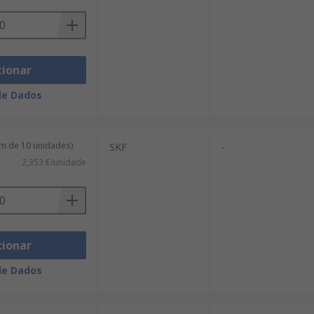
cionar
de Dados
m de 10 unidades)
SKF
-
2,353 €/unidade
cionar
de Dados