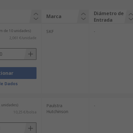
Diámetro de
Marca
Entrada
m de 10 unidades)
SKF
-
2,061 €/unidade
cionar
de Dados
2 unidades)
Paulstra
-
Hutchinson
10,25 €/bolsa