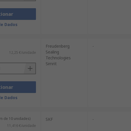
cionar
de Dados
Freudenberg
-
Sealing
12,25 €/unidade
Technologies
Simrit
cionar
de Dados
m de 10 unidades)
SKF
-
11,416 €/unidade