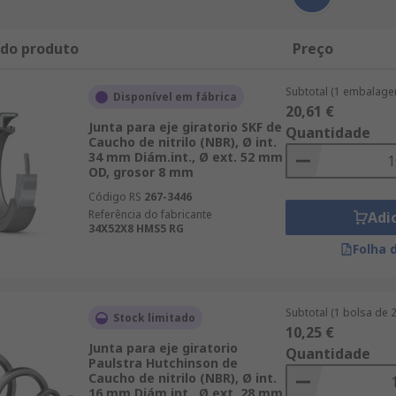
 do produto
Preço
Subtotal (1 embalage
Disponível em fábrica
20,61 €
Junta para eje giratorio SKF de
Quantidade
Caucho de nitrilo (NBR), Ø int.
34 mm Diám.int., Ø ext. 52 mm
OD, grosor 8 mm
Código RS
267-3446
Referência do fabricante
Adi
34X52X8 HMS5 RG
Folha 
Subtotal (1 bolsa de 
Stock limitado
10,25 €
Junta para eje giratorio
Quantidade
Paulstra Hutchinson de
Caucho de nitrilo (NBR), Ø int.
16 mm Diám.int., Ø ext. 28 mm