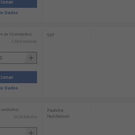
cionar
de Dados
m de 10 unidades)
SKF
-
1,68 €/unidade
cionar
de Dados
2 unidades)
Paulstra
-
Hutchinson
20,58 €/bolsa