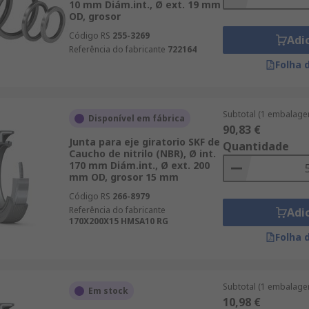
10 mm Diám.int., Ø ext. 19 mm
OD, grosor
Código RS
255-3269
Adi
Referência do fabricante
722164
Folha 
Subtotal (1 embalage
Disponível em fábrica
90,83 €
Junta para eje giratorio SKF de
Quantidade
Caucho de nitrilo (NBR), Ø int.
170 mm Diám.int., Ø ext. 200
mm OD, grosor 15 mm
Código RS
266-8979
Referência do fabricante
Adi
170X200X15 HMSA10 RG
Folha 
Subtotal (1 embalage
Em stock
10,98 €