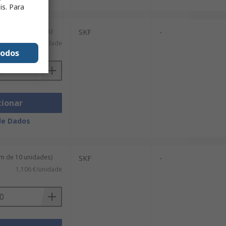
is. Para
m de 10 unidades)
SKF
-
1,541 €/unidade
todos
cionar
de Dados
m de 10 unidades)
SKF
-
1,106 €/unidade