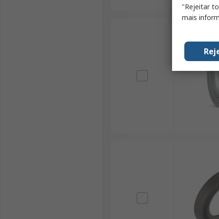
"Rejeitar t
mais inform
Rej