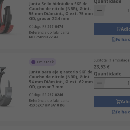
Quantidade
Junta Sello hidráulico SKF de
Caucho de nitrilo (NBR), Ø int.
55 mm Diám.int., Ø ext. 75 mm
OD, grosor 22.4 mm
Código RS
267-0474
Adi
Referência do fabricante
MD 75X55X22.4-L
Folha 
Subtotal (1 embalage
Em stock
23,53 €
Junta para eje giratorio SKF de
Quantidade
Caucho de nitrilo (NBR), Ø int.
54 mm Diám.int., Ø ext. 62 mm
OD, grosor 7 mm
Código RS
267-0246
Referência do fabricante
Adi
45X62X7 HMSA10 RG
Folha 