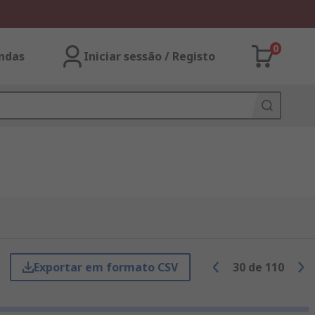
0
ndas
Iniciar sessão / Registo
Exportar em formato CSV
30
de
110