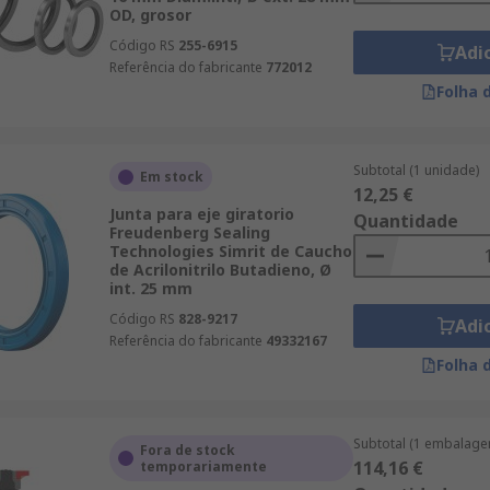
OD, grosor
Código RS
255-6915
Adi
Referência do fabricante
772012
Folha 
Subtotal (1 unidade)
Em stock
12,25 €
Junta para eje giratorio
Quantidade
Freudenberg Sealing
Technologies Simrit de Caucho
de Acrilonitrilo Butadieno, Ø
int. 25 mm
Código RS
828-9217
Adi
Referência do fabricante
49332167
Folha 
Subtotal (1 embalage
Fora de stock
114,16 €
temporariamente