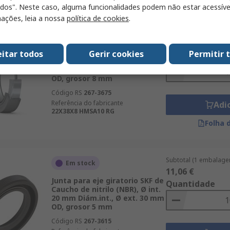
odos". Neste caso, alguma funcionalidades podem não estar acessíve
ações, leia a nossa
política de cookies
.
Subtotal (1 embalage
Disponível em fábrica
15,41 €
Junta para eje giratorio SKF de
eitar todos
Gerir cookies
Permitir 
Quantidade
Caucho de nitrilo (NBR), Ø int.
22 mm Diám.int., Ø ext. 38 mm
OD, grosor 8 mm
Código RS
267-3675
Referência do fabricante
Adi
22X38X8 HMSA10 RG
Folha 
Subtotal (1 embalage
Em stock
11,06 €
Junta para eje giratorio SKF de
Quantidade
Caucho de nitrilo (NBR), Ø int.
20 mm Diám.int., Ø ext. 30 mm
OD, grosor 5 mm
Código RS
267-3615