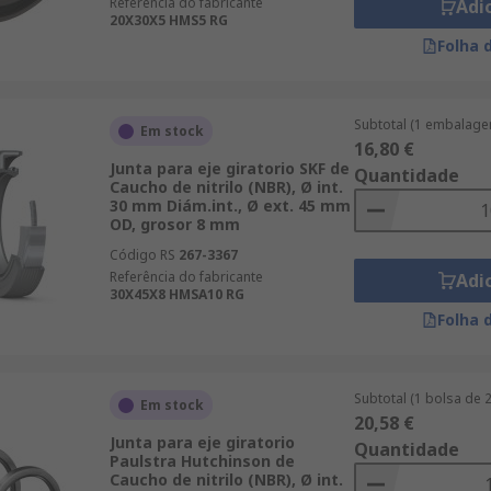
Referência do fabricante
Adi
20X30X5 HMS5 RG
Folha 
Subtotal (1 embalage
Em stock
16,80 €
Junta para eje giratorio SKF de
Quantidade
Caucho de nitrilo (NBR), Ø int.
30 mm Diám.int., Ø ext. 45 mm
OD, grosor 8 mm
Código RS
267-3367
Referência do fabricante
Adi
30X45X8 HMSA10 RG
Folha 
Subtotal (1 bolsa de 
Em stock
20,58 €
Junta para eje giratorio
Quantidade
Paulstra Hutchinson de
Caucho de nitrilo (NBR), Ø int.