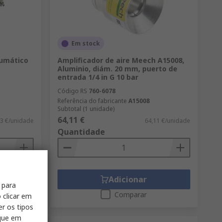
Em stock
eumático
Amplificador de aire Meech A15008,
Aluminio, diám. 20 mm, puerto de
entrada 1/4 in G 10 bar
Código RS
760-6078
Referência do fabricante
A15008
Subtotal (1 unidade)
64,11 €
3 €/unidade
64,11 €/unidade
Quantidade
Adicionar
 para
Comparar
 clicar em
er os tipos
ique em