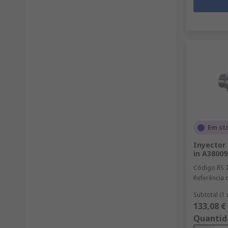
Em st
Inyector
in A38009
Código RS
Referência 
Subtotal (1
133,08 €
Quantid