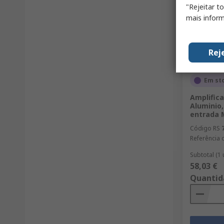
"Rejeitar t
mais inform
Rej
Em st
Amplifica
Aluminio
entrada M
Código RS
Referência 
Subtotal (1
58,03 €
Quantid