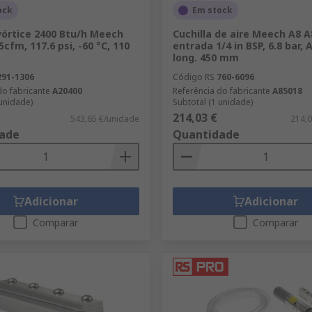
ock
Em stock
vórtice 2400 Btu/h Meech
Cuchilla de aire Meech A8 A
5cfm, 117.6 psi, -60 °C, 110
entrada 1/4 in BSP, 6.8 bar, 
long. 450 mm
291-1306
Código RS
760-6096
do fabricante
A20400
Referência do fabricante
A85018
 unidade)
Subtotal (1 unidade)
214,03 €
543,65 €/unidade
214,0
ade
Quantidade
Adicionar
Adicionar
Comparar
Comparar