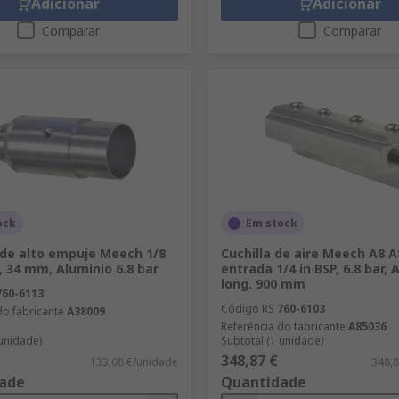
Adicionar
Adicionar
Comparar
Comparar
ock
Em stock
 de alto empuje Meech 1/8
Cuchilla de aire Meech A8 A
, 34 mm, Aluminio 6.8 bar
entrada 1/4 in BSP, 6.8 bar, 
long. 900 mm
760-6113
Código RS
760-6103
do fabricante
A38009
Referência do fabricante
A85036
 unidade)
Subtotal (1 unidade)
348,87 €
133,08 €/unidade
348,8
ade
Quantidade