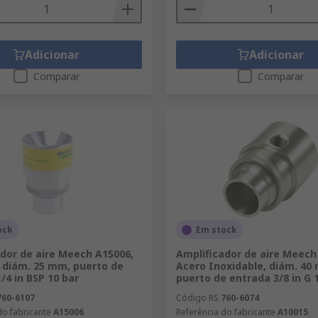
Adicionar
Adicionar
Comparar
Comparar
ock
Em stock
dor de aire Meech A15006,
Amplificador de aire Meech
, diám. 25 mm, puerto de
Acero Inoxidable, diám. 40
/4 in BSP 10 bar
puerto de entrada 3/8 in G 
760-6107
Código RS
760-6074
do fabricante
A15006
Referência do fabricante
A10015