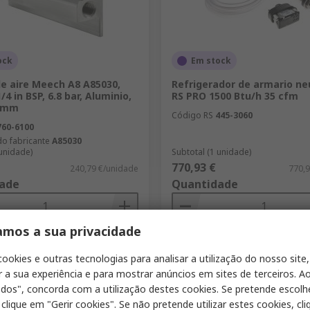
ock
Em stock
de aire Meech A8 A85030,
Refrigerador de armario n
4 in BSP, 6.8 bar, Aluminio,
RS PRO 1500 Btu/h 35 cfm
0 mm
Código RS
445-3060
760-6100
do fabricante
A85030
 unidade)
Subtotal (1 unidade)
770,93 €
240,79 €/unidade
770,9
ade
Quantidade
amos a sua privacidade
Adicionar
Adicionar
cookies e outras tecnologias para analisar a utilização do nosso site,
Comparar
Comparar
r a sua experiência e para mostrar anúncios em sites de terceiros. Ao
odos", concorda com a utilização destes cookies. Se pretende escolh
 clique em "Gerir cookies". Se não pretende utilizar estes cookies, cl