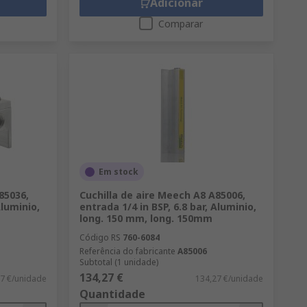
Adicionar
Comparar
Em stock
85036,
Cuchilla de aire Meech A8 A85006,
Aluminio,
entrada 1/4 in BSP, 6.8 bar, Aluminio,
long. 150 mm, long. 150mm
Código RS
760-6084
Referência do fabricante
A85006
Subtotal (1 unidade)
134,27 €
7 €/unidade
134,27 €/unidade
Quantidade