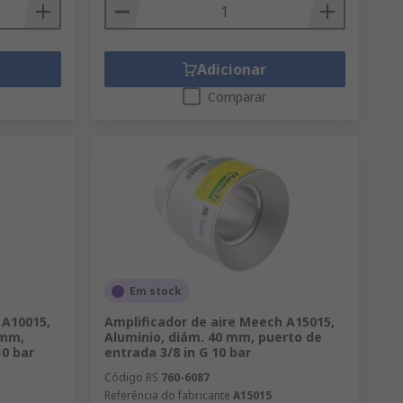
Adicionar
Comparar
Em stock
 A10015,
Amplificador de aire Meech A15015,
 mm,
Aluminio, diám. 40 mm, puerto de
10 bar
entrada 3/8 in G 10 bar
Código RS
760-6087
Referência do fabricante
A15015