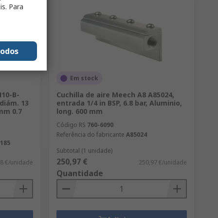
is. Para
todos
Em stock
H10-B-
Cuchilla de aire Meech A8 A85024,
 diám. 13
entrada 1/4 in BSP, 6.8 bar, Aluminio,
mm 0.7
long. 600 mm
Código RS
760-6090
Referência do fabricante
A85024
185
Subtotal (1 unidade)
250,97 €
88 €/unidade
250,97 €/unidade
Quantidade