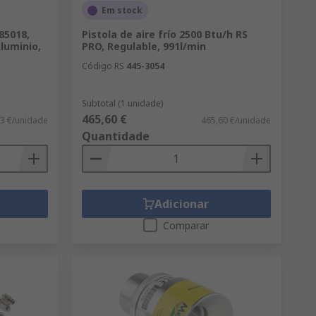
Em stock
85018,
Pistola de aire frío 2500 Btu/h RS
Aluminio,
PRO, Regulable, 991l/min
Código RS
445-3054
Subtotal (1 unidade)
465,60 €
3 €/unidade
465,60 €/unidade
Quantidade
Adicionar
Comparar