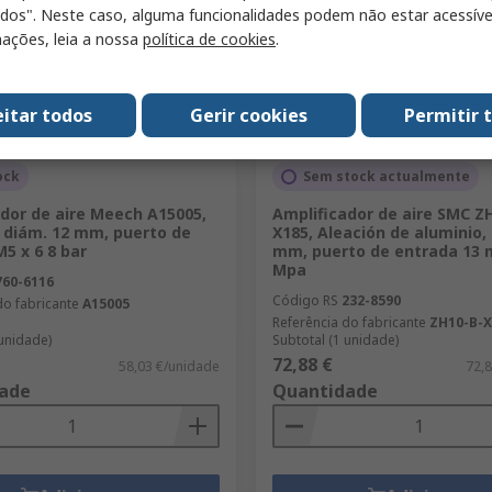
odos". Neste caso, alguma funcionalidades podem não estar acessíve
ações, leia a nossa
política de cookies
.
eitar todos
Gerir cookies
Permitir 
ock
Sem stock actualmente
dor de aire Meech A15005,
Amplificador de aire SMC Z
, diám. 12 mm, puerto de
X185, Aleación de aluminio,
5 x 6 8 bar
mm, puerto de entrada 13 
Mpa
760-6116
Código RS
232-8590
do fabricante
A15005
Referência do fabricante
ZH10-B-X
 unidade)
Subtotal (1 unidade)
72,88 €
58,03 €/unidade
72,
ade
Quantidade