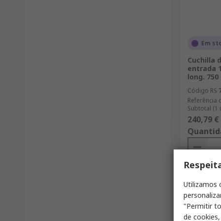
Em st
Cuchilla 
entrada 1/
long. 75
Código RS
Referência 
Subtotal (1
240,79 €
Quantid
Respeit
Utilizamos 
personaliza
"Permitir t
de cookies,