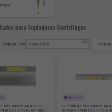
ortex
tados para Sopladores Centrífugos
Ordenar por
Relevância
Compar
ock
Em stock
de aire Meech A8 A85003,
Cuchilla de aire Meech A8 A
4 in BSP, 6.8 bar, Aluminio,
entrada 1/4 in BSP, 6.8 bar, 