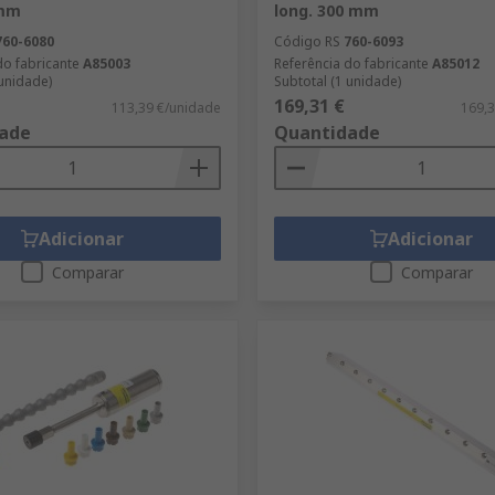
 mm
long. 300 mm
760-6080
Código RS
760-6093
do fabricante
A85003
Referência do fabricante
A85012
 unidade)
Subtotal (1 unidade)
169,31 €
113,39 €/unidade
169,3
ade
Quantidade
Adicionar
Adicionar
Comparar
Comparar