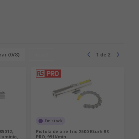
ar (0/8)
Reset
1
de
2
Em stock
85012,
Pistola de aire frío 2500 Btu/h RS
Aluminio,
PRO, 991l/min