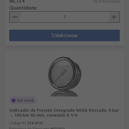
86,73 €
86,73 €/unidade
Quantidade
Adicionar
Em stock
Indicador de Presión Integrado WIKA Roscado, 0 bar
→ 100 bar 63 mm, conexión G 1/4
Código RS
219-0732
Referência do fabricante
9022422