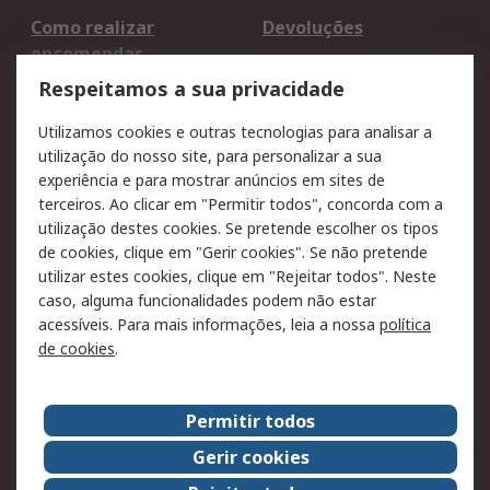
Como realizar
Devoluções
encomendas
Formas de entrega
Qualidade e ambiente
Respeitamos a sua privacidade
RS para particulares
Suporte técnico
Utilizamos cookies e outras tecnologias para analisar a
Pagamento e
utilização do nosso site, para personalizar a sua
faturação
experiência e para mostrar anúncios em sites de
terceiros. Ao clicar em "Permitir todos", concorda com a
Legal
utilização destes cookies. Se pretende escolher os tipos
de cookies, clique em "Gerir cookies". Se não pretende
Aviso legal
Política de cookies
utilizar estes cookies, clique em "Rejeitar todos". Neste
Política de privacidade
Segurança de emails
caso, alguma funcionalidades podem não estar
- Atualizada
acessíveis. Para mais informações, leia a nossa
política
de cookies
.
Condições de venda
Sobre a RS
Permitir todos
A RS no mundo
RS Group
Gerir cookies
Sobre a RS
Trabalhar na RS