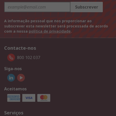
Subscrever
A informação pessoal que nos proporcionar ao
subscrever esta newsletter será processada de acordo
com a nossa
política de privacidade
.
Contacte-nos
800 102 037
Siga-nos
Aceitamos
Serviços