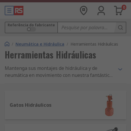
0
Referência do fabricante
/
Neumática e Hidráulica
/
Herramientas Hidráulicas
Herramientas Hidráulicas
Mantenga sus montajes de hidráulica y de
neumática en movimiento con nuestra fantástica
gama de Hidráulicos y Neumáticos. En esta
sección incluimos bombas hidráulicas,
separadores, acoplamientos de conexión rápida,
ensamblajes de mangueras, y cilindros de cuña.
Gatos Hidráulicos