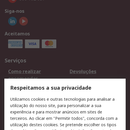
Siga-nos
Aceitamos
Serviços
Como realizar
Devoluções
encomendas
Formas de entrega
Qualidade e ambiente
Respeitamos a sua privacidade
RS para particulares
Suporte técnico
Utilizamos cookies e outras tecnologias para analisar a
Pagamento e
utilização do nosso site, para personalizar a sua
faturação
experiência e para mostrar anúncios em sites de
terceiros. Ao clicar em "Permitir todos", concorda com a
Legal
utilização destes cookies. Se pretende escolher os tipos