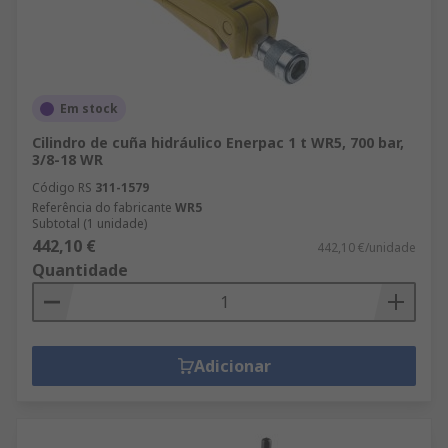
Em stock
Cilindro de cuña hidráulico Enerpac 1 t WR5, 700 bar,
3/8-18 WR
Código RS
311-1579
Referência do fabricante
WR5
Subtotal (1 unidade)
442,10 €
442,10 €/unidade
Quantidade
Adicionar