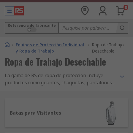
0
Referência do fabricante
/
Equipos de Protección Individual
/
Ropa de Trabajo
y Ropa de Trabajo
Desechable
Ropa de Trabajo Desechable
La gama de RS de ropa de protección incluye
productos como guantes, chaquetas, pantalones y
una amplia variedad de productos resistentes al
tiempo, de alta visibilidad y desechables. Además
ofrecemos una amplia gama de zapatos de
protección, que incluyen botas con punta de
Batas para Visitantes
acero de cabeza y zapatos de seguridad; ropa de
trabajo ideal para condiciones difíciles -ya sea
para trabajos al aire libre o dentro de un recinto.