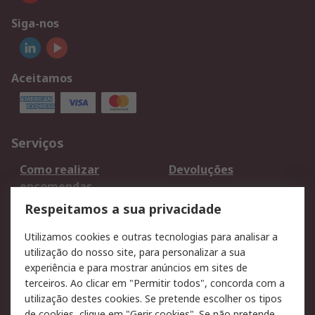
Siga-nos
Aceitamos
Serviços
Como realizar
Devoluções
encomendas
Formas de entrega
Qualidade e ambiente
Respeitamos a sua privacidade
RS para particulares
Suporte técnico
Utilizamos cookies e outras tecnologias para analisar a
Pagamento e
utilização do nosso site, para personalizar a sua
faturação
experiência e para mostrar anúncios em sites de
terceiros. Ao clicar em "Permitir todos", concorda com a
Legal
utilização destes cookies. Se pretende escolher os tipos
de cookies, clique em "Gerir cookies". Se não pretende