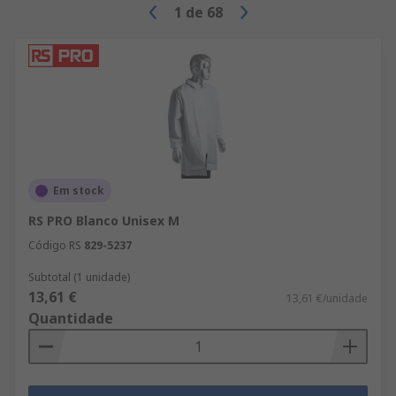
1
de
68
Em stock
RS PRO Blanco Unisex M
Código RS
829-5237
Subtotal (1 unidade)
13,61 €
13,61 €/unidade
Quantidade