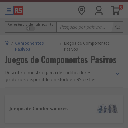
0
Referência do fabricante
/
Componentes
/
Juegos de Componentes
Pasivos
Pasivos
Juegos de Componentes Pasivos
Descubra nuestra gama de codificadores
giratorios disponible en stock en RS de las
marcas líderes en Electrónica. Si necesitara
ayuda, no dude en ponerse en contacto con
nosostros, le ayudaremos en todo lo que
podamos. Si estuviera interesado en descubrir las
Juegos de Condensadores
últimas novedades de nuestro equipo de
Electrónica, visite nuestro portal de Electrónica
donde tiene a su disposición todos los detalles de