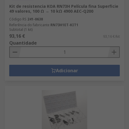
Kit de resistencia KOA RN73H Película fina Superficie
49 valores, 100 Ω → 10 kΩ 4900 AEC-Q200
Código RS
241-0638
Referência do fabricante
RN73H1ET-KIT1
Subtotal (1 kit)
93,16 €
93,16 €/kit
Quantidade
Adicionar