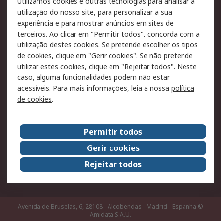
Utilizamos cookies e outras tecnologias para analisar a
Pagamento e
utilização do nosso site, para personalizar a sua
faturação
experiência e para mostrar anúncios em sites de
terceiros. Ao clicar em "Permitir todos", concorda com a
Legal
utilização destes cookies. Se pretende escolher os tipos
de cookies, clique em "Gerir cookies". Se não pretende
Aviso legal
Política de cookies
utilizar estes cookies, clique em "Rejeitar todos". Neste
Política de privacidade
Segurança de emails
caso, alguma funcionalidades podem não estar
- Atualizada
acessíveis. Para mais informações, leia a nossa
política
de cookies
.
Condições de venda
Sobre a RS
Permitir todos
A RS no mundo
RS Group
Gerir cookies
Sobre a RS
Trabalhar na RS
Rejeitar todos
ESG
Avenida de Bruselas, 6, 28108 - Alcobendas - Madrid - Espanha
©
Amidata S.A.U.