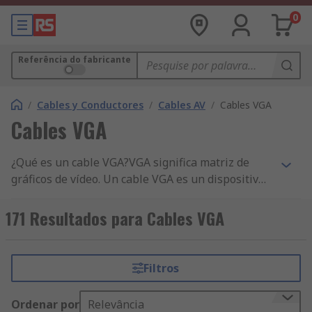
0
Referência do fabricante
/
Cables y Conductores
/
Cables AV
/
Cables VGA
Cables VGA
¿Qué es un cable VGA?VGA significa matriz de
gráficos de vídeo. Un cable VGA es un dispositivo
que se utiliza para transferir señales de vídeo.
Los cables VGA se utilizan con muchos monitores
171 Resultados para Cables VGA
de ordenadores, ordenadores portátiles,
proyectores y televisores de alta definición. El
cable de gráficos de vídeo se suministra en dos
Filtros
tipos, conector macho y hembra.¿Cómo funciona?
Los cables VGA funcionan transportando las
Ordenar por
Relevância