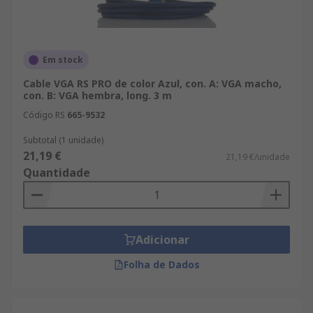
Em stock
Cable VGA RS PRO de color Azul, con. A: VGA macho,
con. B: VGA hembra, long. 3 m
Código RS
665-9532
Subtotal (1 unidade)
21,19 €
21,19 €/unidade
Quantidade
Adicionar
Folha de Dados