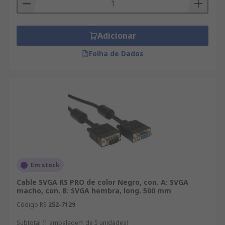
dispositivos pequeños, puede que se necesite un
puerto mini-VGA en lugar del conector VGA de
tamaño completo.
Adicionar
Folha de Dados
Em stock
Cable SVGA RS PRO de color Negro, con. A: SVGA
macho, con. B: SVGA hembra, long. 500 mm
Código RS
252-7129
Subtotal (1 embalagem de 5 unidades)