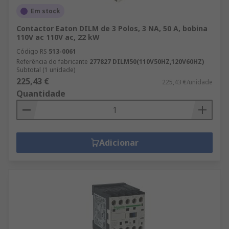
Em stock
Contactor Eaton DILM de 3 Polos, 3 NA, 50 A, bobina
110V ac 110V ac, 22 kW
Código RS
513-0061
Referência do fabricante
277827 DILM50(110V50HZ,120V60HZ)
Subtotal (1 unidade)
225,43 €
225,43 €/unidade
Quantidade
Adicionar