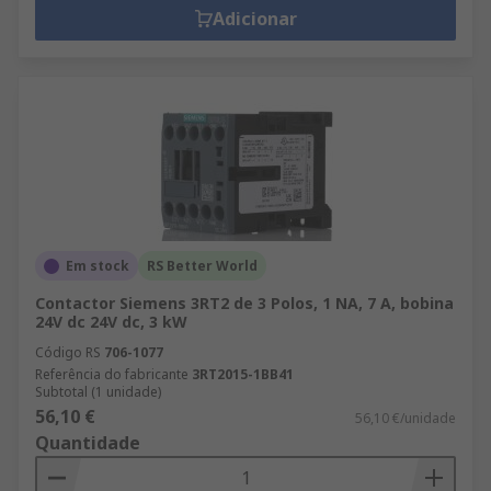
Adicionar
Em stock
RS Better World
Contactor Siemens 3RT2 de 3 Polos, 1 NA, 7 A, bobina
24V dc 24V dc, 3 kW
Código RS
706-1077
Referência do fabricante
3RT2015-1BB41
Subtotal (1 unidade)
56,10 €
56,10 €/unidade
Quantidade