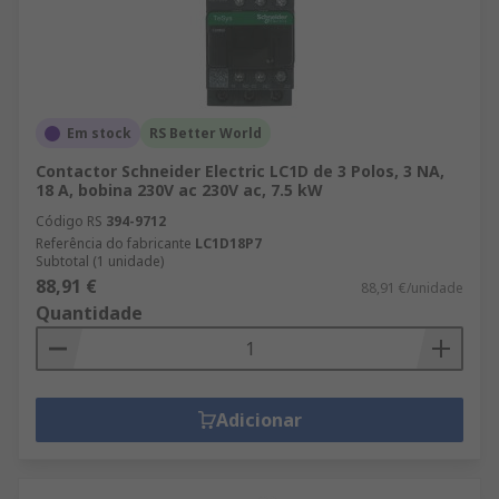
Em stock
RS Better World
Contactor Schneider Electric LC1D de 3 Polos, 3 NA,
18 A, bobina 230V ac 230V ac, 7.5 kW
Código RS
394-9712
Referência do fabricante
LC1D18P7
Subtotal (1 unidade)
88,91 €
88,91 €/unidade
Quantidade
Adicionar