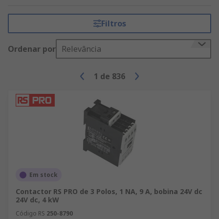
Filtros
Ordenar por
Relevância
1
de
836
Em stock
Contactor RS PRO de 3 Polos, 1 NA, 9 A, bobina 24V dc
24V dc, 4 kW
Código RS
250-8790