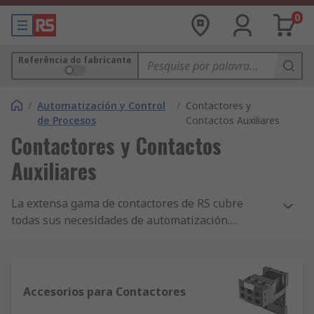
0
Referência do fabricante
/
Automatización y Control
/
Contactores y
de Procesos
Contactos Auxiliares
Contactores y Contactos
Auxiliares
La extensa gama de contactores de RS cubre
todas sus necesidades de automatización.
Trabajamos con las principales marcas, entre las
que destacan ABB, Siemens y Schneider Electric,
así que puede estar seguro de encontrar todo lo
que necesita para mantener su negocio en
Accesorios para Contactores
marcha, incluyendo contactores, sobrecarga y