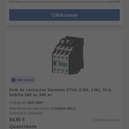
Adicionar
Em stock
Relé de contactor Siemens 3TH4, 6 NA; 2 NC, 10 A,
bobina 24V ac 24V ac
Código RS
203-3889
Referência do fabricante
3TH4262-0AC2
Subtotal (1 unidade)
84,85 €
84,85 €/unidade
Quantidade