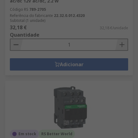
ac/dc 12V ac/dc, 2.2 W
Código RS
789-2705
Referência do fabricante
22.32.0.012.4320
Subtotal (1 unidade)
32,18 €
32,18 €/unidade
Quantidade
Adicionar
Em stock
RS Better World