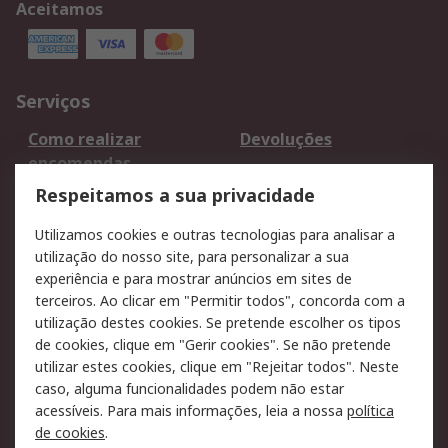
Aceitamos
Serviços
Como realizar
Devoluções
encomendas
Formas de entrega
Qualidade e ambiente
Respeitamos a sua privacidade
RS para particulares
Suporte técnico
Utilizamos cookies e outras tecnologias para analisar a
Pagamento e
utilização do nosso site, para personalizar a sua
faturação
experiência e para mostrar anúncios em sites de
terceiros. Ao clicar em "Permitir todos", concorda com a
Legal
utilização destes cookies. Se pretende escolher os tipos
de cookies, clique em "Gerir cookies". Se não pretende
Aviso legal
Política de cookies
utilizar estes cookies, clique em "Rejeitar todos". Neste
Política de privacidade
Segurança de emails
caso, alguma funcionalidades podem não estar
- Atualizada
acessíveis. Para mais informações, leia a nossa
política
de cookies
.
Condições de venda