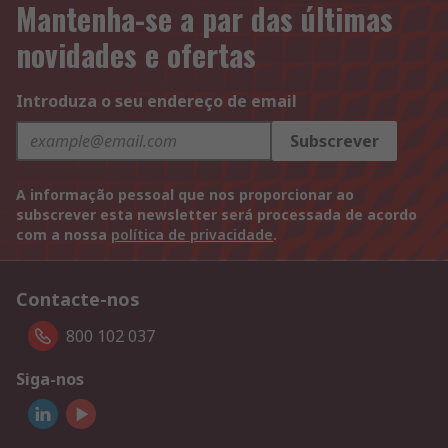
Mantenha-se a par das últimas
novidades e ofertas
Introduza o seu endereço de email
Subscrever
A informação pessoal que nos proporcionar ao
subscrever esta newsletter será processada de acordo
com a nossa
política de privacidade
.
Contacte-nos
800 102 037
Siga-nos