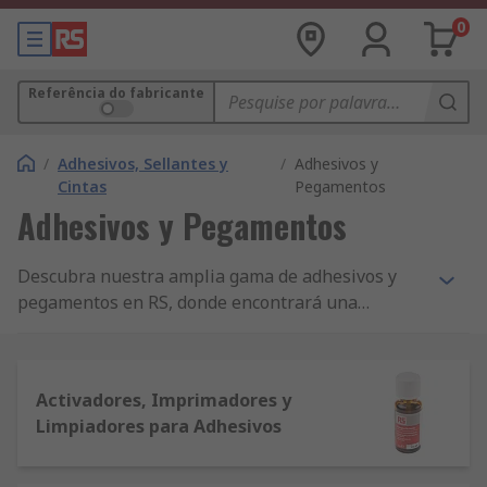
0
Referência do fabricante
/
Adhesivos, Sellantes y
/
Adhesivos y
Cintas
Pegamentos
Adhesivos y Pegamentos
Descubra nuestra amplia gama de adhesivos y
pegamentos en RS, donde encontrará una
extensa selección de productos para aplicaciones
de pegado. Nuestra gama incluye todo desde
Cianoacrilatos hasta barras de pegamento, desde
Activadores, Imprimadores y
sprays hasta compuestos de aislamiento y
Limpiadores para Adhesivos
muchos más productos. Explore y elija desde
fabricantes lideres incluyendo Loctite y Araldite,
sin olvidar la gama RS Pro.