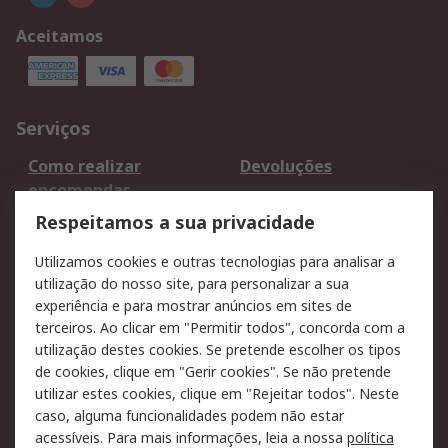
Aceitamos
Serviços
Como realizar
Devoluções
encomendas
Formas de entrega
Qualidade e ambiente
Respeitamos a sua privacidade
RS para particulares
Suporte técnico
Utilizamos cookies e outras tecnologias para analisar a
Pagamento e
utilização do nosso site, para personalizar a sua
faturação
experiência e para mostrar anúncios em sites de
terceiros. Ao clicar em "Permitir todos", concorda com a
Legal
utilização destes cookies. Se pretende escolher os tipos
de cookies, clique em "Gerir cookies". Se não pretende
Aviso legal
Política de cookies
utilizar estes cookies, clique em "Rejeitar todos". Neste
Política de privacidade
Segurança de emails
caso, alguma funcionalidades podem não estar
- Atualizada
acessíveis. Para mais informações, leia a nossa
política